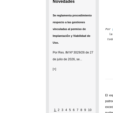
Novedades
Se reglamenta procedimiento
respecto a las gestiones
vinculadas al permiso de
Por
la
Implantación y Viabilidad de
tod
Uso.
Por
Res. IM Nº 3029/26
de 27
de julio de 2026, se...
[+]
El ex
patro
exced
1
2
3
4
5
6
7
8
9
10
pudie