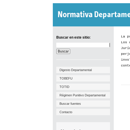
La p
Buscar en este sitio:
Los 
Buscar
Jurí
en
este
perj
sitio:
invo
cont
Digesto Departamental
TOBEFU
TOTID
Régimen Punitivo Departamental
Buscar fuentes
Contacto