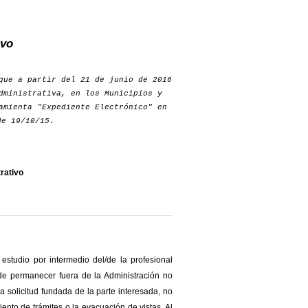
ivo
que a partir del 21 de junio de 2016
dministrativa, en los Municipios y
amienta "Expediente Electrónico" en
e 19/10/15.
rativo
estudio por intermedio del/de la profesional
ede permanecer fuera de la Administración no
 solicitud fundada de la parte interesada, no
nto de trámites o la evacuación de vistas. Al