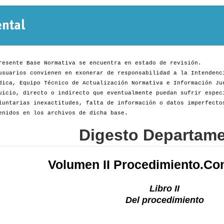
Normativa
Departamental
resente Base Normativa se encuentra en estado de revisión.
usuarios convienen en exonerar de responsabilidad a la Intendenc
dica, Equipo Técnico de Actualización Normativa e Información Ju
uicio, directo o indirecto que eventualmente puedan sufrir espec
luntarias inexactitudes, falta de información o datos imperfecto
enidos en los archivos de dicha base.
Digesto Departame
Volumen II Procedimiento.Co
Libro II
Del procedimiento