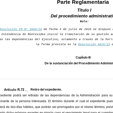
Parte Reglamentaria
Título I
Del procedimiento administrat
Nota:
Resolución IM Nº 3060/16
de fecha 4 de julio de 2016 se dispuso 
 Intendencia de Montevideo inició la tramitación de su gestión a
as las dependencias del Ejecutivo, solamente a través de la herr
la forma prevista en la
Resolución 4824/15
d
Capítulo III
De la sustanciación del Procedimiento Administ
Artículo R.72 ._
Retiro del expediente.
pediente podrá ser retirado de las dependencias de la Administración para su 
cinante de la persona interesada. El término durante el cual el expediente pu
erá de dos días hábiles, que podrán ser prorrogados por el mismo término, previa
ndo dicha prórroga exceder en ningún caso el vencimiento legal para el cumplimie