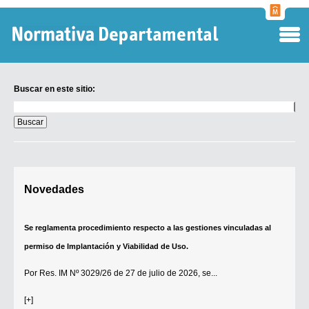
Normati
Departa
Buscar en este sitio:
Buscar
en
este
sitio:
Digesto Departamental
Novedades
TOBEFU
TOTID
Se reglamenta procedimiento respecto a las gestiones vinculadas al
Régimen Punitivo Departamental
permiso de Implantación y Viabilidad de Uso.
Buscar fuentes
Por
Res. IM Nº 3029/26
de 27 de julio de 2026, se...
Contacto
[+]