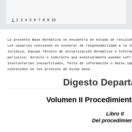
1
2
3
4
5
6
7
8
9
10
La presente Base Normativa se encuentra en estado de revisió
Los usuarios convienen en exonerar de responsabilidad a la I
Jurídica, Equipo Técnico de Actualización Normativa e Inform
perjuicio, directo o indirecto que eventualmente puedan sufr
involuntarias inexactitudes, falta de información o datos im
contenidos en los archivos de dicha base.
Digesto Depar
Volumen II Procedimien
Libro II
Del procedimie