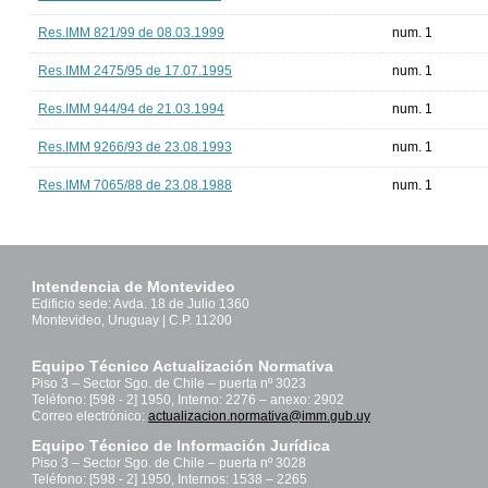
Res.IMM 821/99 de 08.03.1999
num. 1
Res.IMM 2475/95 de 17.07.1995
num. 1
Res.IMM 944/94 de 21.03.1994
num. 1
Res.IMM 9266/93 de 23.08.1993
num. 1
Res.IMM 7065/88 de 23.08.1988
num. 1
Intendencia de Montevideo
Edificio sede: Avda. 18 de Julio 1360
Montevideo, Uruguay | C.P. 11200
Equipo Técnico Actualización Normativa
Piso 3 – Sector Sgo. de Chile – puerta nº 3023
Teléfono: [598 - 2] 1950, Interno: 2276 – anexo: 2902
Correo electrónico:
actualizacion.normativa@imm.gub.uy
Equipo Técnico de Información Jurídica
Piso 3 – Sector Sgo. de Chile – puerta nº 3028
Teléfono: [598 - 2] 1950, Internos: 1538 – 2265