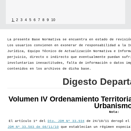
1
2
3
4
5
6
7
8
9
10
La presente Base Normativa se encuentra en estado de revisió
Los usuarios convienen en exonerar de responsabilidad a la I
Jurídica, Equipo Técnico de Actualización Normativa e Inform
perjuicio, directo o indirecto que eventualmente puedan sufr
involuntarias inexactitudes, falta de información o datos im
contenidos en los archivos de dicha base.
Digesto Depar
Volumen IV Ordenamiento Territoria
Urbanismo
Nota:
El artículo 1º del
Dto. JDM Nº 33.934
de 24/10/11 derogó e
JDM Nº 33.583 de 08/11/10
que establecían un régimen especia