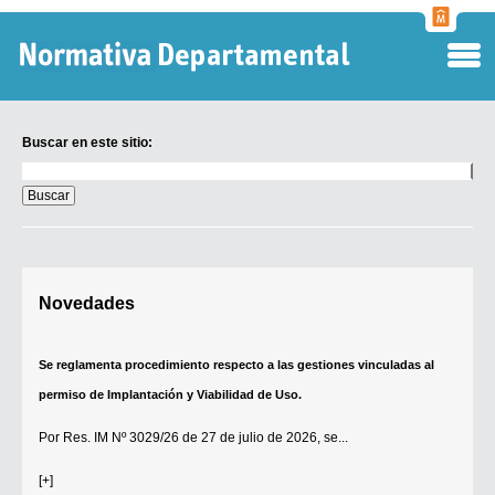
Normati
Departa
Buscar en este sitio:
Buscar
en
este
sitio:
Digesto Departamental
Novedades
TOBEFU
TOTID
Se reglamenta procedimiento respecto a las gestiones vinculadas al
Régimen Punitivo Departamental
permiso de Implantación y Viabilidad de Uso.
Buscar fuentes
Por
Res. IM Nº 3029/26
de 27 de julio de 2026, se...
Contacto
[+]