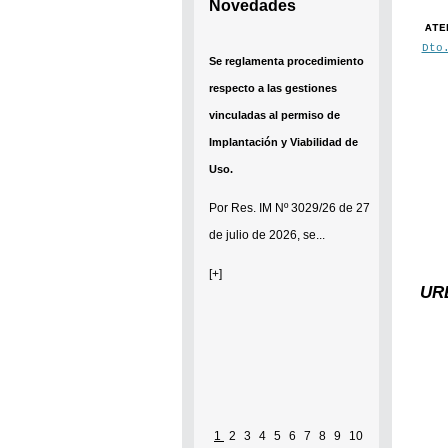
Novedades
ATE
Dto
Se reglamenta procedimiento
respecto a las gestiones
vinculadas al permiso de
Implantación y Viabilidad de
Uso.
Por
Res. IM Nº 3029/26
de 27
de julio de 2026, se...
[+]
URB
1
2
3
4
5
6
7
8
9
10