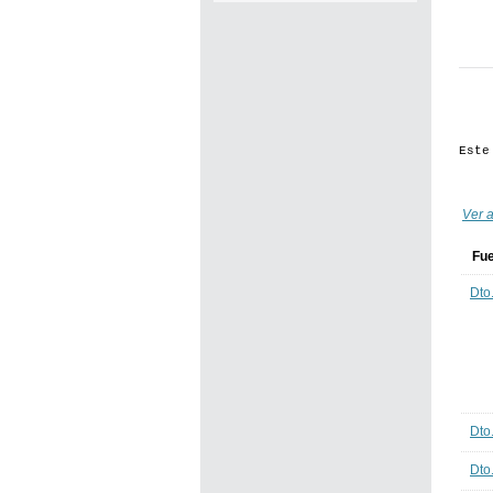
Este
Ver a
Fu
Dto
Dto
Dto