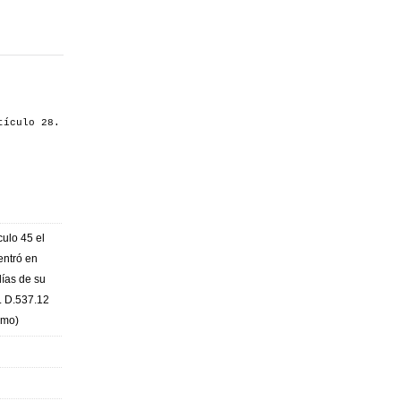
tículo 28.
culo 45 el
entró en
días de su
. D.537.12
smo)