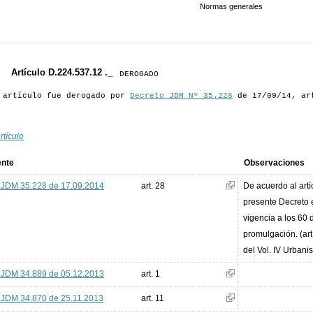
Normas generales
Artículo D.224.537.12 ._
DEROGADO
 artículo fue derogado por
Decreto JDM Nº 35.228
de 17/09/14, ar
rtículo
ente
Observaciones
.JDM 35.228 de 17.09.2014
art. 28
De acuerdo al artí
presente Decreto 
vigencia a los 60 
promulgación. (art
del Vol. IV Urbani
.JDM 34.889 de 05.12.2013
art. 1
.JDM 34.870 de 25.11.2013
art. 11