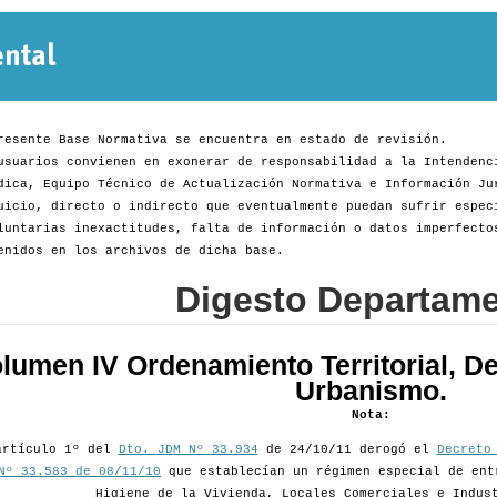
Normativa
Departamental
resente Base Normativa se encuentra en estado de revisión.
usuarios convienen en exonerar de responsabilidad a la Intendenc
dica, Equipo Técnico de Actualización Normativa e Información Ju
uicio, directo o indirecto que eventualmente puedan sufrir espec
luntarias inexactitudes, falta de información o datos imperfecto
enidos en los archivos de dicha base.
Digesto Departame
lumen IV Ordenamiento Territorial, De
Urbanismo.
Nota:
artículo 1º del
Dto. JDM Nº 33.934
de 24/10/11 derogó el
Decreto
Nº 33.583 de 08/11/10
que establecían un régimen especial de ent
Higiene de la Vivienda, Locales Comerciales e Indus