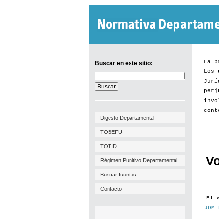
La p
Buscar en este sitio:
Los 
Buscar
Jurí
en
este
perj
sitio:
invo
cont
Digesto Departamental
TOBEFU
TOTID
Vo
Régimen Punitivo Departamental
Buscar fuentes
Contacto
El 
JDM 