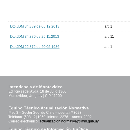
Dto.JDM 34.889 de 05.12.2013
art. 1
Dto.JDM 34.870 de 25.11.2013
art. 11
Dto.JDM 22.872 de 20.05.1986
art. 1
Intendencia de Montevideo
Edificio sede: Avda. 18 de Julio 1360
Montevideo, Uruguay | C.P. 11200
Equipo Técnico Actualización Normativa
Piso 3 – Sector Sgo. de Chile – puerta nº 3023
Teléfono: [598 - 2] 1950, Interno: 2276 – anexo: 2902
Correo electrónico:
actualizacion.normativa@imm.gub.uy
Equipo Técnico de Información Jurídica