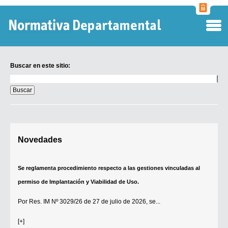
Normati
Departa
Buscar en este sitio:
Buscar
en
este
sitio:
Digesto Departamental
Novedades
TOBEFU
TOTID
Se reglamenta procedimiento respecto a las gestiones vinculadas al
Régimen Punitivo Departamental
permiso de Implantación y Viabilidad de Uso.
Buscar fuentes
Por
Res. IM Nº 3029/26
de 27 de julio de 2026, se...
Contacto
[+]