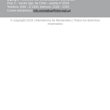
Piso 3 – Sector Sgo. de Chile – puerta nº 3028
Teléfono: [598 - 2] 1950, Internos: 1538 – 2265
Correo electrónico:
info.normativa@imm.gub.uy
© copyright 2016 | Intendencia de Montevideo | Todos los derechos
reservados