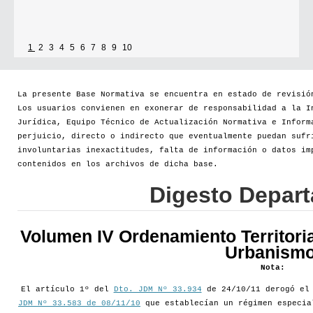
1
2
3
4
5
6
7
8
9
10
La presente Base Normativa se encuentra en estado de revisió
Los usuarios convienen en exonerar de responsabilidad a la I
Jurídica, Equipo Técnico de Actualización Normativa e Inform
perjuicio, directo o indirecto que eventualmente puedan sufr
involuntarias inexactitudes, falta de información o datos im
contenidos en los archivos de dicha base.
Digesto Depar
Volumen IV Ordenamiento Territoria
Urbanismo
Nota:
El artículo 1º del
Dto. JDM Nº 33.934
de 24/10/11 derogó e
JDM Nº 33.583 de 08/11/10
que establecían un régimen especia