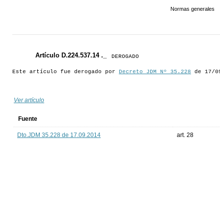
Normas generales
Artículo D.224.537.14 ._
DEROGADO
Este artículo fue derogado por
Decreto JDM Nº 35.228
de 17/09
Ver artículo
Fuente
Dto.JDM 35.228 de 17.09.2014
art. 28