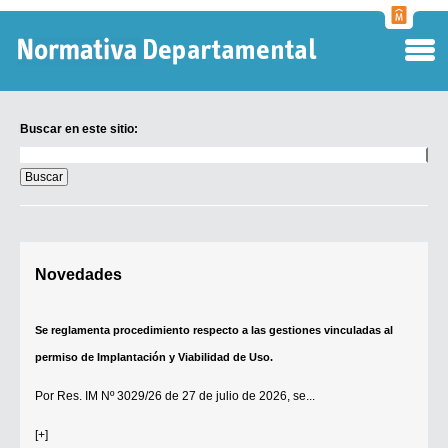
Normati
Departa
Buscar en este sitio:
Buscar
en
este
sitio:
Digesto Departamental
Novedades
TOBEFU
TOTID
Se reglamenta procedimiento respecto a las gestiones vinculadas al
Régimen Punitivo Departamental
permiso de Implantación y Viabilidad de Uso.
Buscar fuentes
Por
Res. IM Nº 3029/26
de 27 de julio de 2026, se...
Contacto
[+]