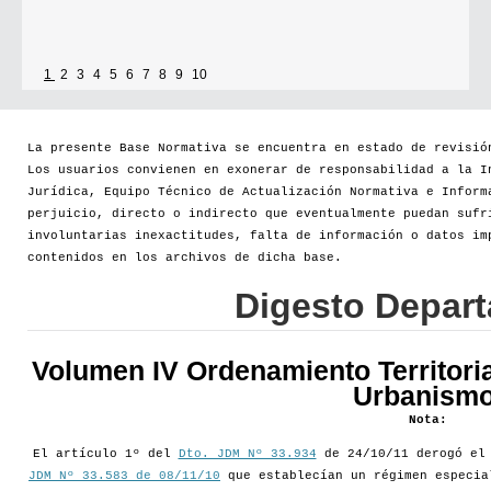
1
2
3
4
5
6
7
8
9
10
La presente Base Normativa se encuentra en estado de revisió
Los usuarios convienen en exonerar de responsabilidad a la I
Jurídica, Equipo Técnico de Actualización Normativa e Inform
perjuicio, directo o indirecto que eventualmente puedan sufr
involuntarias inexactitudes, falta de información o datos im
contenidos en los archivos de dicha base.
Digesto Depar
Volumen IV Ordenamiento Territoria
Urbanismo
Nota:
El artículo 1º del
Dto. JDM Nº 33.934
de 24/10/11 derogó e
JDM Nº 33.583 de 08/11/10
que establecían un régimen especia