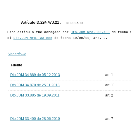
Artículo D.224.473.21 ._
DEROGADO
Este artículo fue derogado por
Dto.JDM Nro. 33.400
de fecha 2
el
Dto.JDM Nro. 33.885
de fecha 19/09/11, art. 2.
Ver artículo
Fuente
Dto.JDM 34.889 de 05.12.2013
art. 1
Dto.JDM 34.870 de 25.11.2013
art. 11
Dto.JDM 33.885 de 19.09.2011
art. 2
Dto.JDM 33.400 de 28.06.2010
art. 7