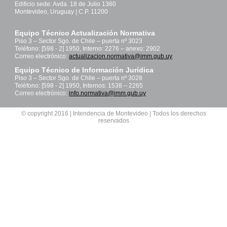
Edificio sede: Avda. 18 de Julio 1360
Montevideo, Uruguay | C.P. 11200
Equipo Técnico Actualización Normativa
Piso 3 – Sector Sgo. de Chile – puerta nº 3023
Teléfono: [598 - 2] 1950, Interno: 2276 – anexo: 2902
Correo electrónico:
actualizacion.normativa@imm.gub.uy
Equipo Técnico de Información Jurídica
Piso 3 – Sector Sgo. de Chile – puerta nº 3028
Teléfono: [598 - 2] 1950, Internos: 1538 – 2265
Correo electrónico:
info.normativa@imm.gub.uy
© copyright 2016 | Intendencia de Montevideo | Todos los derechos
reservados