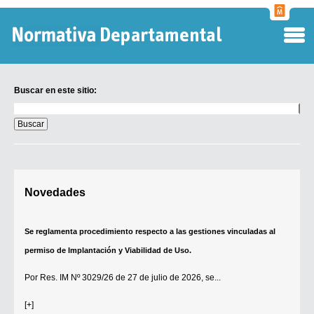
Normati
Departa
Buscar en este sitio:
Buscar
en
este
sitio:
Digesto Departamental
Novedades
TOBEFU
TOTID
Se reglamenta procedimiento respecto a las gestiones vinculadas al
Régimen Punitivo Departamental
permiso de Implantación y Viabilidad de Uso.
Buscar fuentes
Por
Res. IM Nº 3029/26
de 27 de julio de 2026, se...
Contacto
[+]