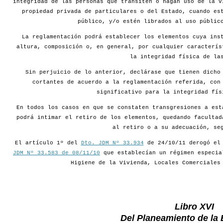
integridad de las personas que transiten o hagan uso de la v
propiedad privada de particulares o del Estado, cuando es
público, y/o estén librados al uso públic
La reglamentación podrá establecer los elementos cuya ins
altura, composición o, en general, por cualquier caracterís
la integridad física de la
Sin perjuicio de lo anterior, declárase que tienen dicho
cortantes de acuerdo a la reglamentación referida, con
significativo para la integridad fís
En todos los casos en que se constaten transgresiones a est
podrá intimar el retiro de los elementos, quedando facultad
al retiro o a su adecuación, se
El artículo 1º del
Dto. JDM Nº 33.934
de 24/10/11 derogó e
JDM Nº 33.583 de 08/11/10
que establecían un régimen especia
Higiene de la Vivienda, Locales Comerciales
Libro XVI
Del Planeamiento de la 