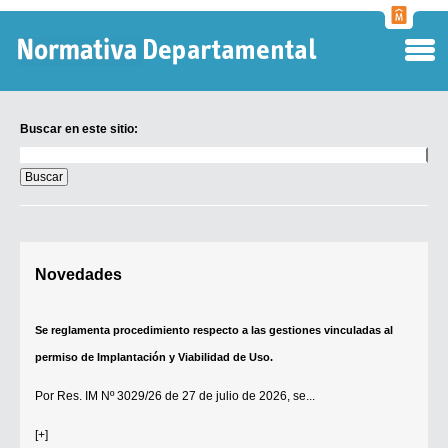
Normati
Departa
Buscar en este sitio:
Buscar
en
este
sitio:
Digesto Departamental
Novedades
TOBEFU
TOTID
Se reglamenta procedimiento respecto a las gestiones vinculadas al
Régimen Punitivo Departamental
permiso de Implantación y Viabilidad de Uso.
Buscar fuentes
Por
Res. IM Nº 3029/26
de 27 de julio de 2026, se...
Contacto
[+]