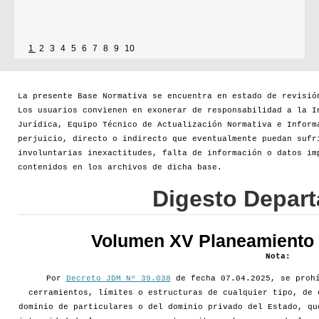
1
2
3
4
5
6
7
8
9
10
La presente Base Normativa se encuentra en estado de revisió
Los usuarios convienen en exonerar de responsabilidad a la I
Jurídica, Equipo Técnico de Actualización Normativa e Inform
perjuicio, directo o indirecto que eventualmente puedan sufr
involuntarias inexactitudes, falta de información o datos im
contenidos en los archivos de dicha base.
Digesto Depar
Volumen XV Planeamiento d
Nota:
Por
Decreto JDM Nº 39.038
de fecha 07.04.2025, se prohí
cerramientos, límites o estructuras de cualquier tipo, de 
dominio de particulares o del dominio privado del Estado, qu