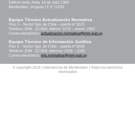
Edificio sede: Avda. 18 de Julio 1360
Montevideo, Uruguay | C.P. 11200
Equipo Técnico Actualización Normativa
Piso 3 – Sector Sgo. de Chile – puerta nº 3023
Teléfono: [598 - 2] 1950, Interno: 2276 – anexo: 2902
Correo electrónico:
actualizacion.normativa@imm.gub.uy
Equipo Técnico de Información Jurídica
Piso 3 – Sector Sgo. de Chile – puerta nº 3028
Teléfono: [598 - 2] 1950, Internos: 1538 – 2265
Correo electrónico:
info.normativa@imm.gub.uy
© copyright 2016 | Intendencia de Montevideo | Todos los derechos
reservados