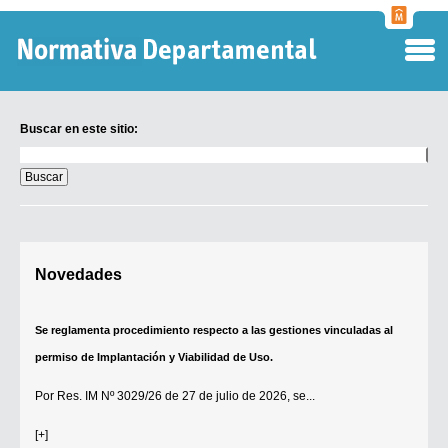
Normati
Departa
Buscar en este sitio:
Buscar
en
este
sitio:
Digesto Departamental
Novedades
TOBEFU
TOTID
Se reglamenta procedimiento respecto a las gestiones vinculadas al
Régimen Punitivo Departamental
permiso de Implantación y Viabilidad de Uso.
Buscar fuentes
Por
Res. IM Nº 3029/26
de 27 de julio de 2026, se...
Contacto
[+]