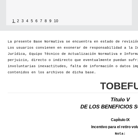
1
2
3
4
5
6
7
8
9
10
La presente Base Normativa se encuentra en estado de revisió
Los usuarios convienen en exonerar de responsabilidad a la I
Jurídica, Equipo Técnico de Actualización Normativa e Inform
perjuicio, directo o indirecto que eventualmente puedan sufr
involuntarias inexactitudes, falta de información o datos im
contenidos en los archivos de dicha base.
TOBEF
Título V
DE LOS BENEFICIOS 
Capítulo IX
Incentivo para el retiro vol
Nota: