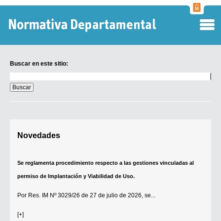
Normati
Departa
Buscar en este sitio:
Buscar
en
este
sitio:
Digesto Departamental
Novedades
TOBEFU
TOTID
Se reglamenta procedimiento respecto a las gestiones vinculadas al
Régimen Punitivo Departamental
permiso de Implantación y Viabilidad de Uso.
Buscar fuentes
Por
Res. IM Nº 3029/26
de 27 de julio de 2026, se...
Contacto
[+]