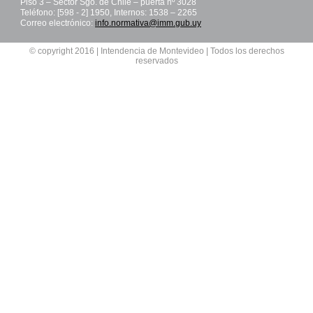
Piso 3 – Sector Sgo. de Chile – puerta nº 3028
Teléfono: [598 - 2] 1950, Internos: 1538 – 2265
Correo electrónico:
info.normativa@imm.gub.uy
© copyright 2016 | Intendencia de Montevideo | Todos los derechos
reservados