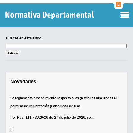
Normati
Departa
Buscar en este sitio:
Buscar
en
este
sitio:
Digesto Departamental
Novedades
TOBEFU
TOTID
Se reglamenta procedimiento respecto a las gestiones vinculadas al
Régimen Punitivo Departamental
permiso de Implantación y Viabilidad de Uso.
Buscar fuentes
Por
Res. IM Nº 3029/26
de 27 de julio de 2026, se...
Contacto
[+]