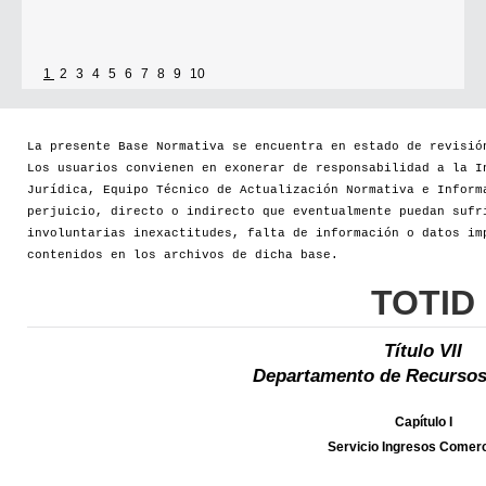
1
2
3
4
5
6
7
8
9
10
La presente Base Normativa se encuentra en estado de revisió
Los usuarios convienen en exonerar de responsabilidad a la I
Jurídica, Equipo Técnico de Actualización Normativa e Inform
perjuicio, directo o indirecto que eventualmente puedan sufr
involuntarias inexactitudes, falta de información o datos im
contenidos en los archivos de dicha base.
TOTID
Título VII
Departamento de Recursos
Capítulo I
Servicio Ingresos Comerc