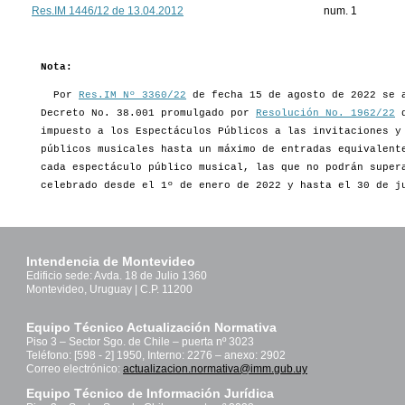
Res.IM 1446/12 de 13.04.2012
num. 1
Nota:
Por
Res.IM Nº 3360/22
de fecha 15 de agosto de 2022 se a
Decreto No. 38.001 promulgado por
Resolución No. 1962/22
d
impuesto a los Espectáculos Públicos a las invitaciones y
públicos musicales hasta un máximo de entradas equivalent
cada espectáculo público musical, las que no podrán super
celebrado desde el 1º de enero de 2022 y hasta el 30 de j
Intendencia de Montevideo
Edificio sede: Avda. 18 de Julio 1360
Montevideo, Uruguay | C.P. 11200
Equipo Técnico Actualización Normativa
Piso 3 – Sector Sgo. de Chile – puerta nº 3023
Teléfono: [598 - 2] 1950, Interno: 2276 – anexo: 2902
Correo electrónico:
actualizacion.normativa@imm.gub.uy
Equipo Técnico de Información Jurídica