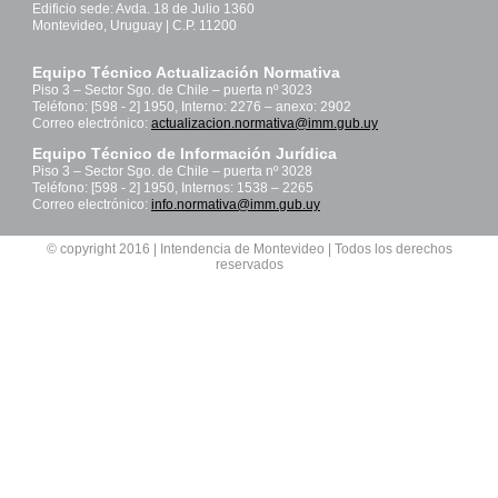
Edificio sede: Avda. 18 de Julio 1360
Montevideo, Uruguay | C.P. 11200
Equipo Técnico Actualización Normativa
Piso 3 – Sector Sgo. de Chile – puerta nº 3023
Teléfono: [598 - 2] 1950, Interno: 2276 – anexo: 2902
Correo electrónico:
actualizacion.normativa@imm.gub.uy
Equipo Técnico de Información Jurídica
Piso 3 – Sector Sgo. de Chile – puerta nº 3028
Teléfono: [598 - 2] 1950, Internos: 1538 – 2265
Correo electrónico:
info.normativa@imm.gub.uy
© copyright 2016 | Intendencia de Montevideo | Todos los derechos
reservados