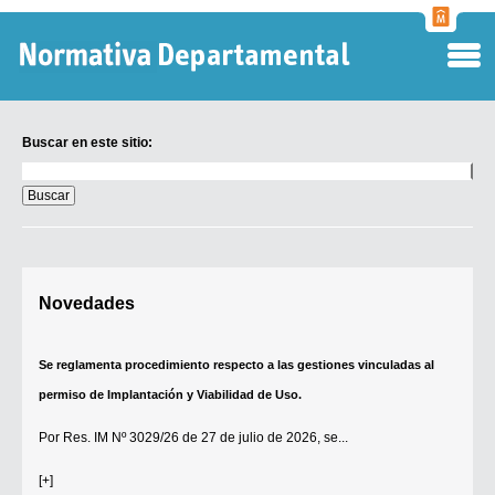
Normati
Departa
Buscar en este sitio:
Buscar
en
este
sitio:
Digesto Departamental
Novedades
TOBEFU
TOTID
Se reglamenta procedimiento respecto a las gestiones vinculadas al
Régimen Punitivo Departamental
permiso de Implantación y Viabilidad de Uso.
Buscar fuentes
Por
Res. IM Nº 3029/26
de 27 de julio de 2026, se...
Contacto
[+]