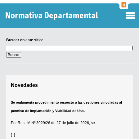
Normati
Departa
Buscar en este sitio:
Buscar
en
este
sitio:
Digesto Departamental
Novedades
TOBEFU
TOTID
Se reglamenta procedimiento respecto a las gestiones vinculadas al
Régimen Punitivo Departamental
permiso de Implantación y Viabilidad de Uso.
Buscar fuentes
Por
Res. IM Nº 3029/26
de 27 de julio de 2026, se...
Contacto
[+]