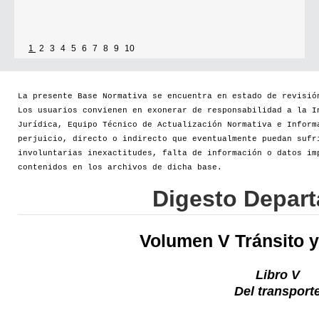
1
2
3
4
5
6
7
8
9
10
La presente Base Normativa se encuentra en estado de revisió
Los usuarios convienen en exonerar de responsabilidad a la I
Jurídica, Equipo Técnico de Actualización Normativa e Inform
perjuicio, directo o indirecto que eventualmente puedan sufr
involuntarias inexactitudes, falta de información o datos im
contenidos en los archivos de dicha base.
Digesto Depar
Volumen V Tránsito y
Libro V
Del transport