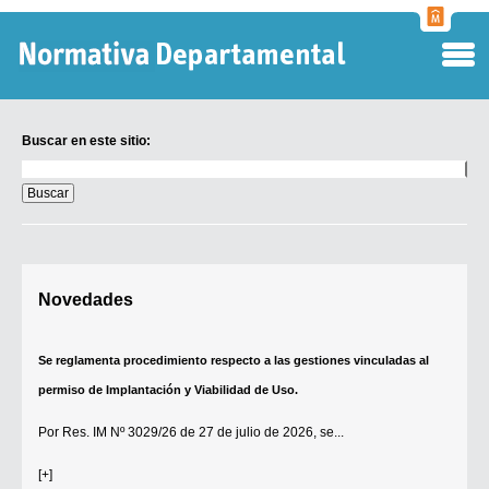
Normati
Departa
Buscar en este sitio:
Buscar
en
este
sitio:
Digesto Departamental
Novedades
TOBEFU
TOTID
Se reglamenta procedimiento respecto a las gestiones vinculadas al
Régimen Punitivo Departamental
permiso de Implantación y Viabilidad de Uso.
Buscar fuentes
Por
Res. IM Nº 3029/26
de 27 de julio de 2026, se...
Contacto
[+]