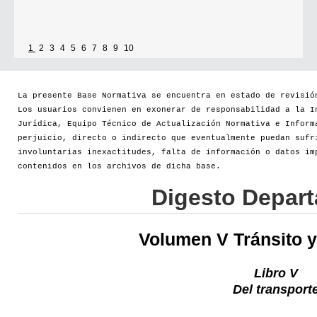
1
2
3
4
5
6
7
8
9
10
La presente Base Normativa se encuentra en estado de revisió
Los usuarios convienen en exonerar de responsabilidad a la I
Jurídica, Equipo Técnico de Actualización Normativa e Inform
perjuicio, directo o indirecto que eventualmente puedan sufr
involuntarias inexactitudes, falta de información o datos im
contenidos en los archivos de dicha base.
Digesto Depar
Volumen V Tránsito y
Libro V
Del transport