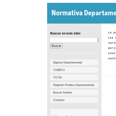
La p
Buscar en este sitio:
Los 
Buscar
Jurí
en
este
perj
sitio:
invo
cont
Digesto Departamental
TOBEFU
TOTID
Régimen Punitivo Departamental
Buscar fuentes
Contacto