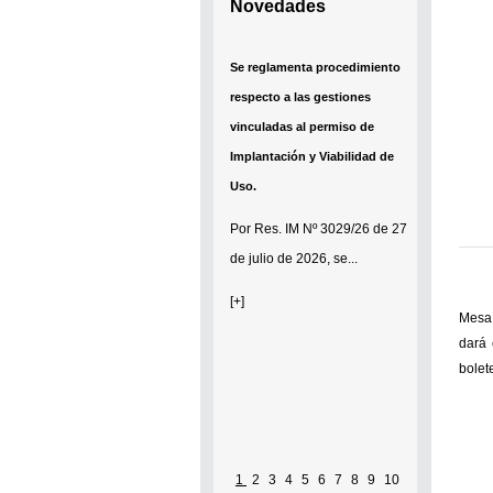
Novedades
Se reglamenta procedimiento
respecto a las gestiones
vinculadas al permiso de
Implantación y Viabilidad de
Uso.
Por
Res. IM Nº 3029/26
de 27
de julio de 2026, se...
[+]
Mesa 
dará 
bolet
1
2
3
4
5
6
7
8
9
10