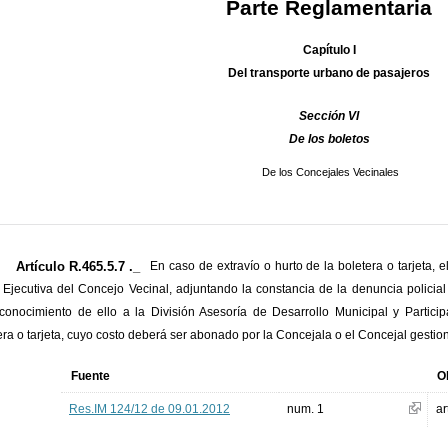
Parte Reglamentaria
Capítulo I
Del transporte urbano de pasajeros
Sección VI
De los boletos
De los Concejales Vecinales
Artículo R.465.5.7 ._
En caso de extravío o hurto de la boletera o tarjeta, 
Ejecutiva del Concejo Vecinal, adjuntando la constancia de la denuncia policial
conocimiento de ello a la División Asesoría de Desarrollo Municipal y Partici
era o tarjeta, cuyo costo deberá ser abonado por la Concejala o el Concejal gestio
Fuente
O
Res.IM 124/12 de 09.01.2012
num. 1
ar