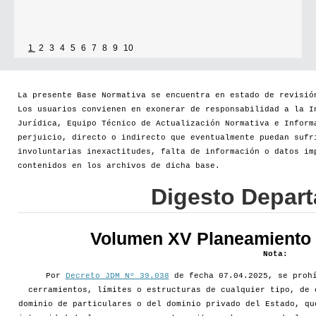
1
2
3
4
5
6
7
8
9
10
La presente Base Normativa se encuentra en estado de revisió
Los usuarios convienen en exonerar de responsabilidad a la I
Jurídica, Equipo Técnico de Actualización Normativa e Inform
perjuicio, directo o indirecto que eventualmente puedan sufr
involuntarias inexactitudes, falta de información o datos im
contenidos en los archivos de dicha base.
Digesto Depar
Volumen XV Planeamiento d
Nota:
Por
Decreto JDM Nº 39.038
de fecha 07.04.2025, se prohí
cerramientos, límites o estructuras de cualquier tipo, de 
dominio de particulares o del dominio privado del Estado, qu