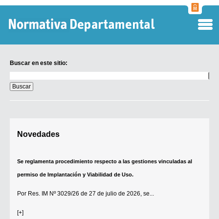
Normati
Departa
Buscar en este sitio:
Buscar
en
este
sitio:
Digesto Departamental
Novedades
TOBEFU
TOTID
Se reglamenta procedimiento respecto a las gestiones vinculadas al
Régimen Punitivo Departamental
permiso de Implantación y Viabilidad de Uso.
Buscar fuentes
Por
Res. IM Nº 3029/26
de 27 de julio de 2026, se...
Contacto
[+]