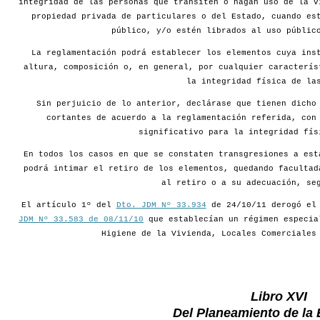
integridad de las personas que transiten o hagan uso de la v
propiedad privada de particulares o del Estado, cuando es
público, y/o estén librados al uso públic
La reglamentación podrá establecer los elementos cuya ins
altura, composición o, en general, por cualquier caracterís
la integridad física de la
Sin perjuicio de lo anterior, declárase que tienen dicho
cortantes de acuerdo a la reglamentación referida, con
significativo para la integridad fís
En todos los casos en que se constaten transgresiones a est
podrá intimar el retiro de los elementos, quedando facultad
al retiro o a su adecuación, se
El artículo 1º del
Dto. JDM Nº 33.934
de 24/10/11 derogó e
JDM Nº 33.583 de 08/11/10
que establecían un régimen especia
Higiene de la Vivienda, Locales Comerciales
Libro XVI
Del Planeamiento de la 