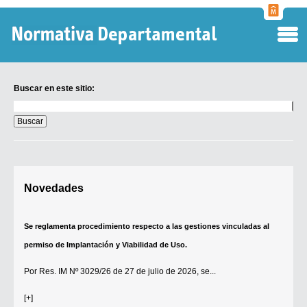
Normati
Departa
Buscar en este sitio:
Buscar
en
este
sitio:
Digesto Departamental
Novedades
TOBEFU
TOTID
Se reglamenta procedimiento respecto a las gestiones vinculadas al
Régimen Punitivo Departamental
permiso de Implantación y Viabilidad de Uso.
Buscar fuentes
Por
Res. IM Nº 3029/26
de 27 de julio de 2026, se...
Contacto
[+]