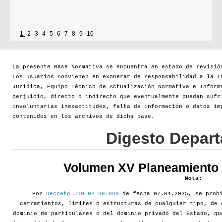
1
2
3
4
5
6
7
8
9
10
La presente Base Normativa se encuentra en estado de revisió
Los usuarios convienen en exonerar de responsabilidad a la I
Jurídica, Equipo Técnico de Actualización Normativa e Inform
perjuicio, directo o indirecto que eventualmente puedan sufr
involuntarias inexactitudes, falta de información o datos im
contenidos en los archivos de dicha base.
Digesto Depar
Volumen XV Planeamiento d
Nota:
Por
Decreto JDM Nº 39.038
de fecha 07.04.2025, se prohí
cerramientos, límites o estructuras de cualquier tipo, de 
dominio de particulares o del dominio privado del Estado, qu