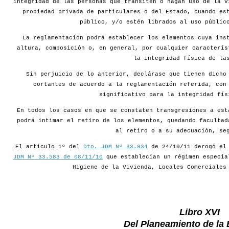
integridad de las personas que transiten o hagan uso de la v
propiedad privada de particulares o del Estado, cuando es
público, y/o estén librados al uso públic
La reglamentación podrá establecer los elementos cuya ins
altura, composición o, en general, por cualquier caracterís
la integridad física de la
Sin perjuicio de lo anterior, declárase que tienen dicho
cortantes de acuerdo a la reglamentación referida, con
significativo para la integridad fís
En todos los casos en que se constaten transgresiones a est
podrá intimar el retiro de los elementos, quedando facultad
al retiro o a su adecuación, se
El artículo 1º del
Dto. JDM Nº 33.934
de 24/10/11 derogó e
JDM Nº 33.583 de 08/11/10
que establecían un régimen especia
Higiene de la Vivienda, Locales Comerciales
Libro XVI
Del Planeamiento de la 