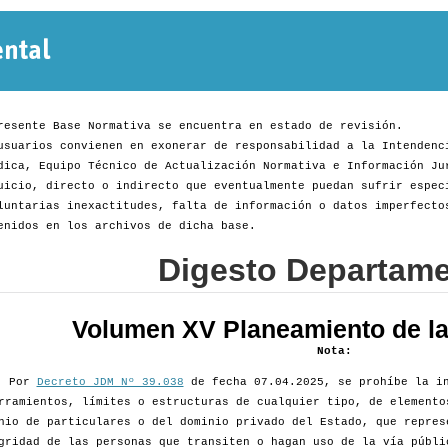
Normativa
Departamental
resente Base Normativa se encuentra en estado de revisión.
usuarios convienen en exonerar de responsabilidad a la Intendenc
dica, Equipo Técnico de Actualización Normativa e Información Ju
uicio, directo o indirecto que eventualmente puedan sufrir espec
luntarias inexactitudes, falta de información o datos imperfecto
enidos en los archivos de dicha base.
Digesto Departame
Volumen XV Planeamiento de la 
Nota:
Por
Decreto JDM Nº 39.038
de fecha 07.04.2025, se prohíbe la in
rramientos, límites o estructuras de cualquier tipo, de elemento
nio de particulares o del dominio privado del Estado, que repres
gridad de las personas que transiten o hagan uso de la vía públi