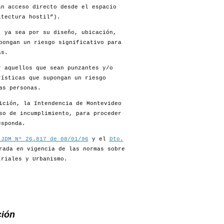
an acceso directo desde el espacio
itectura hostil”).
, ya sea por su diseño, ubicación,
pongan un riesgo significativo para
as.
r aquellos que sean punzantes y/o
rísticas que supongan un riesgo
as personas.
ición, la Intendencia de Montevideo
so de incumplimiento, para proceder
esponda.
 JDM Nº 26.817 de 08/01/96
y el
Dto.
rada en vigencia de las normas sobre
triales y Urbanismo.
ción