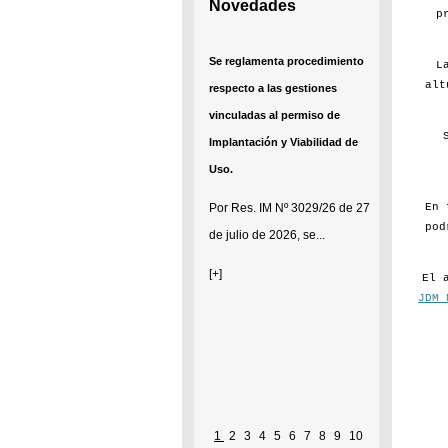
Novedades
p
Se reglamenta procedimiento
L
alt
respecto a las gestiones
vinculadas al permiso de
Implantación y Viabilidad de
Uso.
En 
Por
Res. IM Nº 3029/26
de 27
pod
de julio de 2026, se...
[+]
El 
JDM 
1
2
3
4
5
6
7
8
9
10