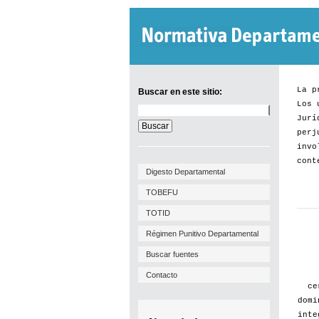
La p
Buscar en este sitio:
Los 
Buscar
Jurí
en
este
perj
sitio:
invo
cont
Digesto Departamental
TOBEFU
TOTID
Régimen Punitivo Departamental
Buscar fuentes
Contacto
ce
domi
inte