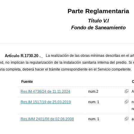
Parte Reglamentaria
Título V.I
Fondo de Saneamiento
Artículo R.1730.20 ._
La realización de las obras mínimas descritas en el art
red, no implican la regularización de la instalación sanitaria interna del predio. Si 
aria completa, deberá hacer el trámite correspondiente en el Servicio competente.
Fuente
O
Res.IM 4736/24 de 11.11.2024
num.2
A
Res.IM 1517/19 de 25.03.2019
num. 1
n
r
Res.IMM 2401/08 de 02.06.2008
num. 1
a