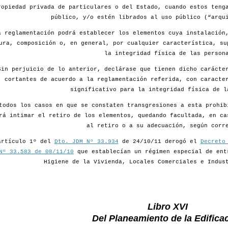
ropiedad privada de particulares o del Estado, cuando estos teng
público, y/o estén librados al uso público (“arqu
a reglamentación podrá establecer los elementos cuya instalación
ura, composición o, en general, por cualquier característica, su
la integridad física de las person
Sin perjuicio de lo anterior, declárase que tienen dicho carácte
cortantes de acuerdo a la reglamentación referida, con caracte
significativo para la integridad física de l
todos los casos en que se constaten transgresiones a esta prohib
rá intimar el retiro de los elementos, quedando facultada, en ca
al retiro o a su adecuación, según corr
artículo 1º del
Dto. JDM Nº 33.934
de 24/10/11 derogó el
Decreto
Nº 33.583 de 08/11/10
que establecían un régimen especial de ent
Higiene de la Vivienda, Locales Comerciales e Indus
Libro XVI
Del Planeamiento de la Edifica