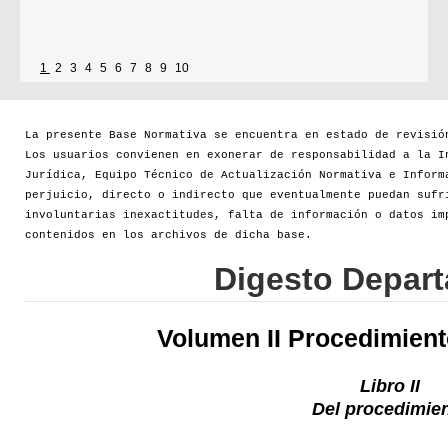
1
2
3
4
5
6
7
8
9
10
La presente Base Normativa se encuentra en estado de revisió
Los usuarios convienen en exonerar de responsabilidad a la I
Jurídica, Equipo Técnico de Actualización Normativa e Inform
perjuicio, directo o indirecto que eventualmente puedan sufr
involuntarias inexactitudes, falta de información o datos im
contenidos en los archivos de dicha base.
Digesto Depar
Volumen II Procedimien
Libro II
Del procedimie