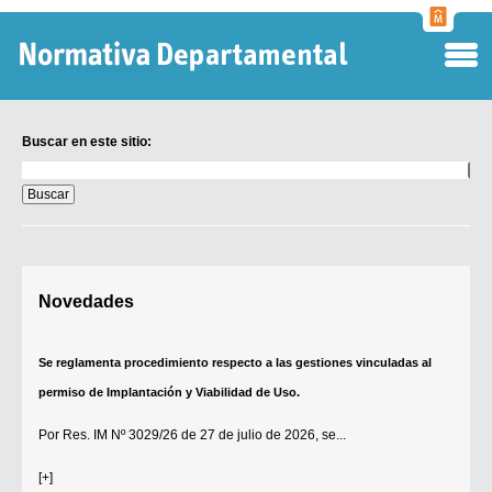
Normati
Departa
Buscar en este sitio:
Buscar
en
este
sitio:
Digesto Departamental
Novedades
TOBEFU
TOTID
Se reglamenta procedimiento respecto a las gestiones vinculadas al
Régimen Punitivo Departamental
permiso de Implantación y Viabilidad de Uso.
Buscar fuentes
Por
Res. IM Nº 3029/26
de 27 de julio de 2026, se...
Contacto
[+]