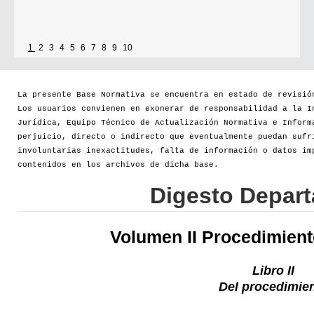
1
2
3
4
5
6
7
8
9
10
La presente Base Normativa se encuentra en estado de revisió
Los usuarios convienen en exonerar de responsabilidad a la I
Jurídica, Equipo Técnico de Actualización Normativa e Inform
perjuicio, directo o indirecto que eventualmente puedan sufr
involuntarias inexactitudes, falta de información o datos im
contenidos en los archivos de dicha base.
Digesto Depar
Volumen II Procedimien
Libro II
Del procedimie