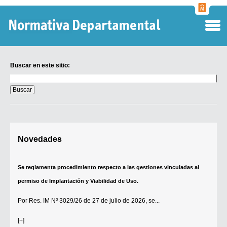
Normati
Departa
Buscar en este sitio:
Buscar
en
este
sitio:
Digesto Departamental
Novedades
TOBEFU
TOTID
Se reglamenta procedimiento respecto a las gestiones vinculadas al
Régimen Punitivo Departamental
permiso de Implantación y Viabilidad de Uso.
Buscar fuentes
Por
Res. IM Nº 3029/26
de 27 de julio de 2026, se...
Contacto
[+]