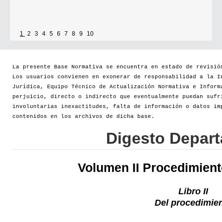
1
2
3
4
5
6
7
8
9
10
La presente Base Normativa se encuentra en estado de revisió
Los usuarios convienen en exonerar de responsabilidad a la I
Jurídica, Equipo Técnico de Actualización Normativa e Inform
perjuicio, directo o indirecto que eventualmente puedan sufr
involuntarias inexactitudes, falta de información o datos im
contenidos en los archivos de dicha base.
Digesto Depar
Volumen II Procedimien
Libro II
Del procedimie