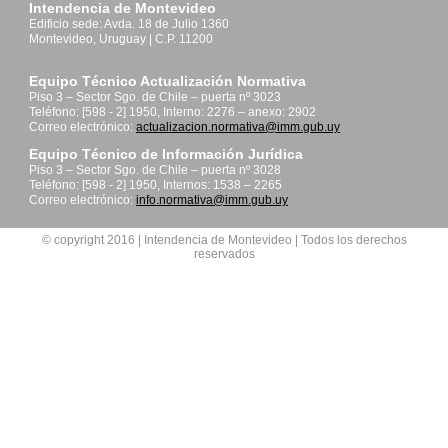
Intendencia de Montevideo
Edificio sede: Avda. 18 de Julio 1360
Montevideo, Uruguay | C.P. 11200
Equipo Técnico Actualización Normativa
Piso 3 – Sector Sgo. de Chile – puerta nº 3023
Teléfono: [598 - 2] 1950, Interno: 2276 – anexo: 2902
Correo electrónico:
actualizacion.normativa@imm.gub.uy
Equipo Técnico de Información Jurídica
Piso 3 – Sector Sgo. de Chile – puerta nº 3028
Teléfono: [598 - 2] 1950, Internos: 1538 – 2265
Correo electrónico:
info.normativa@imm.gub.uy
© copyright 2016 | Intendencia de Montevideo | Todos los derechos
reservados