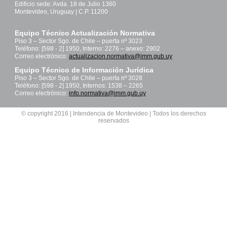
Edificio sede: Avda. 18 de Julio 1360
Montevideo, Uruguay | C.P. 11200
Equipo Técnico Actualización Normativa
Piso 3 – Sector Sgo. de Chile – puerta nº 3023
Teléfono: [598 - 2] 1950, Interno: 2276 – anexo: 2902
Correo electrónico:
actualizacion.normativa@imm.gub.uy
Equipo Técnico de Información Jurídica
Piso 3 – Sector Sgo. de Chile – puerta nº 3028
Teléfono: [598 - 2] 1950, Internos: 1538 – 2265
Correo electrónico:
info.normativa@imm.gub.uy
© copyright 2016 | Intendencia de Montevideo | Todos los derechos
reservados