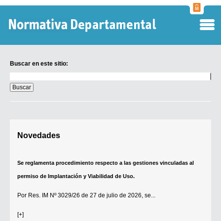
Normati
Departa
Buscar en este sitio:
Buscar
en
este
sitio:
Digesto Departamental
Novedades
TOBEFU
TOTID
Se reglamenta procedimiento respecto a las gestiones vinculadas al
Régimen Punitivo Departamental
permiso de Implantación y Viabilidad de Uso.
Buscar fuentes
Por
Res. IM Nº 3029/26
de 27 de julio de 2026, se...
Contacto
[+]