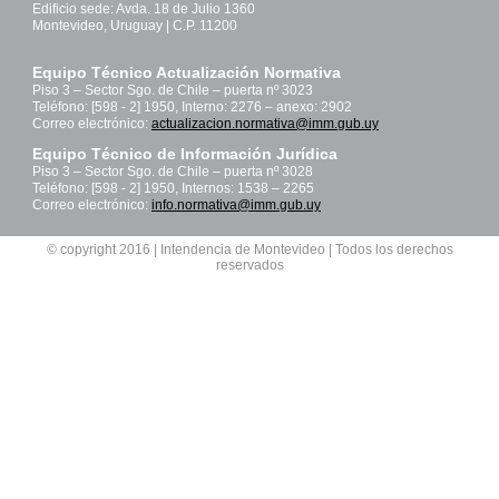
Edificio sede: Avda. 18 de Julio 1360
Montevideo, Uruguay | C.P. 11200
Equipo Técnico Actualización Normativa
Piso 3 – Sector Sgo. de Chile – puerta nº 3023
Teléfono: [598 - 2] 1950, Interno: 2276 – anexo: 2902
Correo electrónico:
actualizacion.normativa@imm.gub.uy
Equipo Técnico de Información Jurídica
Piso 3 – Sector Sgo. de Chile – puerta nº 3028
Teléfono: [598 - 2] 1950, Internos: 1538 – 2265
Correo electrónico:
info.normativa@imm.gub.uy
© copyright 2016 | Intendencia de Montevideo | Todos los derechos
reservados