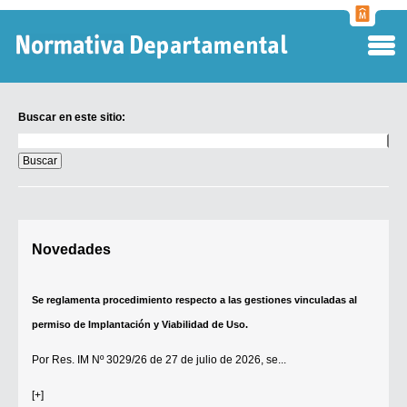
Normati
Departa
Buscar en este sitio:
Buscar
en
este
sitio:
Digesto Departamental
Novedades
TOBEFU
TOTID
Se reglamenta procedimiento respecto a las gestiones vinculadas al
Régimen Punitivo Departamental
permiso de Implantación y Viabilidad de Uso.
Buscar fuentes
Por
Res. IM Nº 3029/26
de 27 de julio de 2026, se...
Contacto
[+]