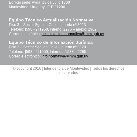
Edificio sede: Avda. 18 de Julio 1360
Montevideo, Uruguay | C.P. 11200
Equipo Técnico Actualización Normativa
Piso 3 – Sector Sgo. de Chile – puerta nº 3023
Teléfono: [598 - 2] 1950, Interno: 2276 – anexo: 2902
Correo electrónico:
actualizacion.normativa@imm.gub.uy
Equipo Técnico de Información Jurídica
Piso 3 – Sector Sgo. de Chile – puerta nº 3028
Teléfono: [598 - 2] 1950, Internos: 1538 – 2265
Correo electrónico:
info.normativa@imm.gub.uy
© copyright 2016 | Intendencia de Montevideo | Todos los derechos
reservados