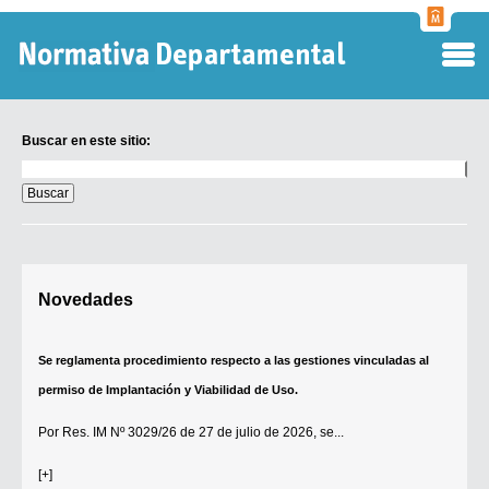
Normati
Departa
Buscar en este sitio:
Buscar
en
este
sitio:
Digesto Departamental
Novedades
TOBEFU
TOTID
Se reglamenta procedimiento respecto a las gestiones vinculadas al
Régimen Punitivo Departamental
permiso de Implantación y Viabilidad de Uso.
Buscar fuentes
Por
Res. IM Nº 3029/26
de 27 de julio de 2026, se...
Contacto
[+]