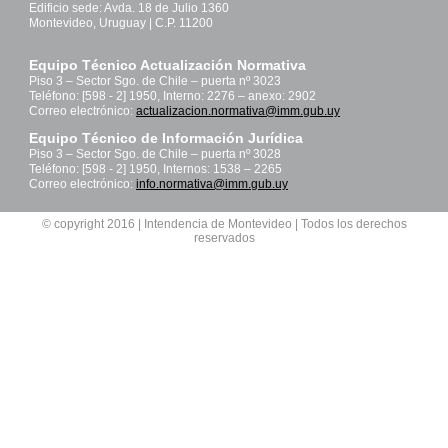
Edificio sede: Avda. 18 de Julio 1360
Montevideo, Uruguay | C.P. 11200
Equipo Técnico Actualización Normativa
Piso 3 – Sector Sgo. de Chile – puerta nº 3023
Teléfono: [598 - 2] 1950, Interno: 2276 – anexo: 2902
Correo electrónico:
actualizacion.normativa@imm.gub.uy
Equipo Técnico de Información Jurídica
Piso 3 – Sector Sgo. de Chile – puerta nº 3028
Teléfono: [598 - 2] 1950, Internos: 1538 – 2265
Correo electrónico:
info.normativa@imm.gub.uy
© copyright 2016 | Intendencia de Montevideo | Todos los derechos
reservados