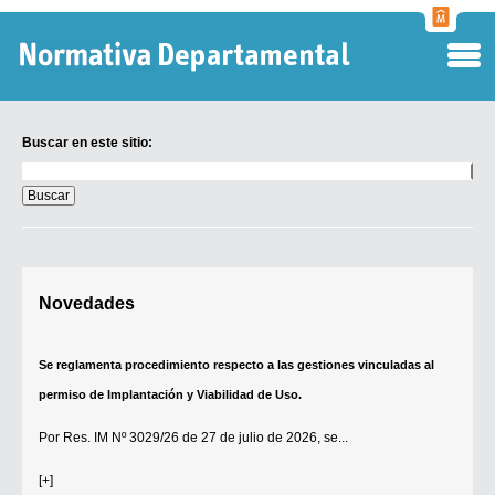
Normati
Departa
Buscar en este sitio:
Buscar
en
este
sitio:
Digesto Departamental
Novedades
TOBEFU
TOTID
Se reglamenta procedimiento respecto a las gestiones vinculadas al
Régimen Punitivo Departamental
permiso de Implantación y Viabilidad de Uso.
Buscar fuentes
Por
Res. IM Nº 3029/26
de 27 de julio de 2026, se...
Contacto
[+]