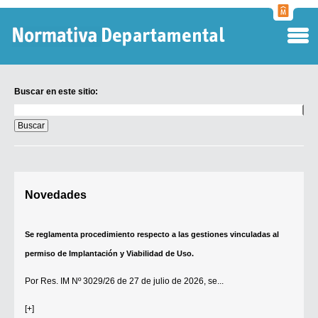
Normati
Departa
Buscar en este sitio:
Buscar
en
este
sitio:
Digesto Departamental
Novedades
TOBEFU
TOTID
Se reglamenta procedimiento respecto a las gestiones vinculadas al
Régimen Punitivo Departamental
permiso de Implantación y Viabilidad de Uso.
Buscar fuentes
Por
Res. IM Nº 3029/26
de 27 de julio de 2026, se...
Contacto
[+]