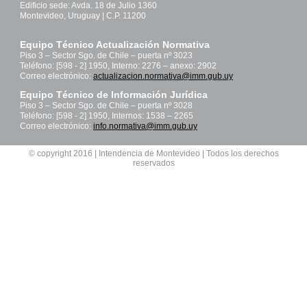
Edificio sede: Avda. 18 de Julio 1360
Montevideo, Uruguay | C.P. 11200
Equipo Técnico Actualización Normativa
Piso 3 – Sector Sgo. de Chile – puerta nº 3023
Teléfono: [598 - 2] 1950, Interno: 2276 – anexo: 2902
Correo electrónico:
actualizacion.normativa@imm.gub.uy
Equipo Técnico de Información Jurídica
Piso 3 – Sector Sgo. de Chile – puerta nº 3028
Teléfono: [598 - 2] 1950, Internos: 1538 – 2265
Correo electrónico:
info.normativa@imm.gub.uy
© copyright 2016 | Intendencia de Montevideo | Todos los derechos
reservados