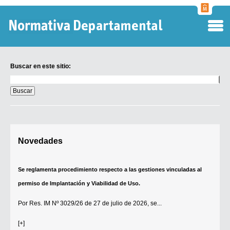
Normati
Departa
Buscar en este sitio:
Buscar
en
este
sitio:
Digesto Departamental
Novedades
TOBEFU
TOTID
Se reglamenta procedimiento respecto a las gestiones vinculadas al
Régimen Punitivo Departamental
permiso de Implantación y Viabilidad de Uso.
Buscar fuentes
Por
Res. IM Nº 3029/26
de 27 de julio de 2026, se...
Contacto
[+]