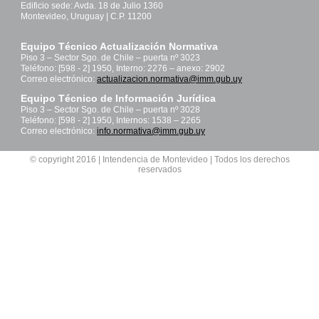
Edificio sede: Avda. 18 de Julio 1360
Montevideo, Uruguay | C.P. 11200
Equipo Técnico Actualización Normativa
Piso 3 – Sector Sgo. de Chile – puerta nº 3023
Teléfono: [598 - 2] 1950, Interno: 2276 – anexo: 2902
Correo electrónico:
actualizacion.normativa@imm.gub.uy
Equipo Técnico de Información Jurídica
Piso 3 – Sector Sgo. de Chile – puerta nº 3028
Teléfono: [598 - 2] 1950, Internos: 1538 – 2265
Correo electrónico:
info.normativa@imm.gub.uy
© copyright 2016 | Intendencia de Montevideo | Todos los derechos
reservados