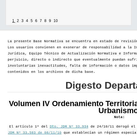
1
2
3
4
5
6
7
8
9
10
La presente Base Normativa se encuentra en estado de revisió
Los usuarios convienen en exonerar de responsabilidad a la I
Jurídica, Equipo Técnico de Actualización Normativa e Inform
perjuicio, directo o indirecto que eventualmente puedan sufr
involuntarias inexactitudes, falta de información o datos im
contenidos en los archivos de dicha base.
Digesto Depar
Volumen IV Ordenamiento Territoria
Urbanismo
Nota:
El artículo 1º del
Dto. JDM Nº 33.934
de 24/10/11 derogó e
JDM Nº 33.583 de 08/11/10
que establecían un régimen especia