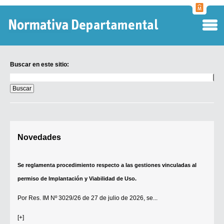
Normati
Departa
Buscar en este sitio:
Buscar
en
este
sitio:
Digesto Departamental
Novedades
TOBEFU
TOTID
Se reglamenta procedimiento respecto a las gestiones vinculadas al
Régimen Punitivo Departamental
permiso de Implantación y Viabilidad de Uso.
Buscar fuentes
Por
Res. IM Nº 3029/26
de 27 de julio de 2026, se...
Contacto
[+]