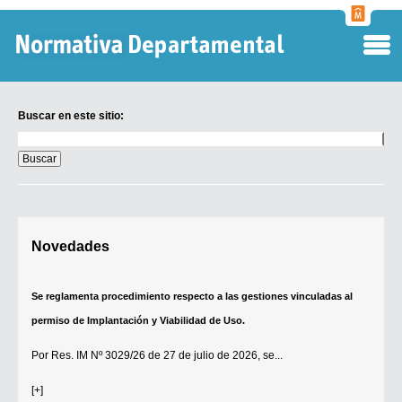
Normati
Departa
Buscar en este sitio:
Buscar
en
este
sitio:
Digesto Departamental
Novedades
TOBEFU
TOTID
Se reglamenta procedimiento respecto a las gestiones vinculadas al
Régimen Punitivo Departamental
permiso de Implantación y Viabilidad de Uso.
Buscar fuentes
Por
Res. IM Nº 3029/26
de 27 de julio de 2026, se...
Contacto
[+]