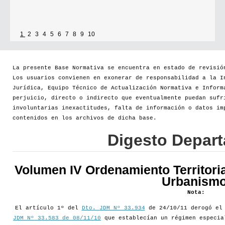
1
2
3
4
5
6
7
8
9
10
La presente Base Normativa se encuentra en estado de revisió
Los usuarios convienen en exonerar de responsabilidad a la I
Jurídica, Equipo Técnico de Actualización Normativa e Inform
perjuicio, directo o indirecto que eventualmente puedan sufr
involuntarias inexactitudes, falta de información o datos im
contenidos en los archivos de dicha base.
Digesto Depar
Volumen IV Ordenamiento Territoria
Urbanismo
Nota:
El artículo 1º del
Dto. JDM Nº 33.934
de 24/10/11 derogó e
JDM Nº 33.583 de 08/11/10
que establecían un régimen especia