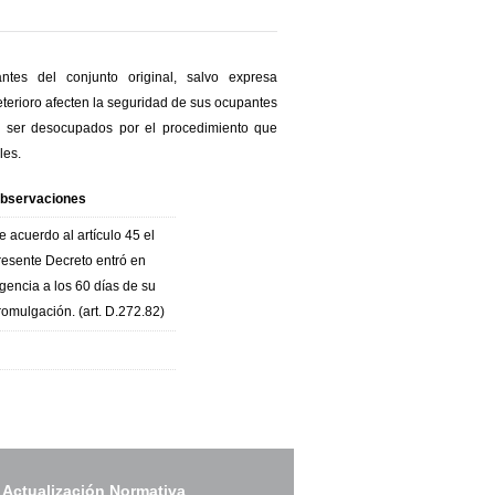
ntes del conjunto original, salvo expresa
eterioro afecten la seguridad de sus ocupantes
o ser desocupados por el procedimiento que
ales.
bservaciones
e acuerdo al artículo 45 el
resente Decreto entró en
igencia a los 60 días de su
romulgación. (art. D.272.82)
 Actualización Normativa