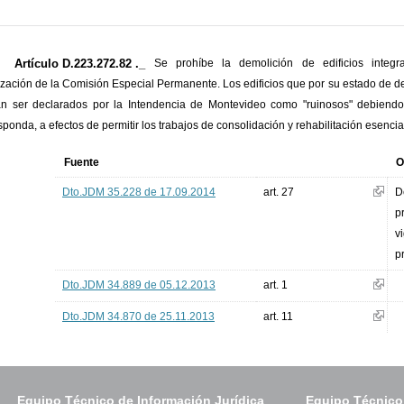
Artículo D.223.272.82 ._
Se prohíbe la demolición de edificios integra
ización de la Comisión Especial Permanente. Los edificios que por su estado de d
n ser declarados por la Intendencia de Montevideo como "ruinosos" debiend
sponda, a efectos de permitir los trabajos de consolidación y rehabilitación esenci
Fuente
O
Dto.JDM 35.228 de 17.09.2014
art. 27
D
p
v
p
Dto.JDM 34.889 de 05.12.2013
art. 1
Dto.JDM 34.870 de 25.11.2013
art. 11
Equipo Técnico de Información Jurídica
Equipo Técnico