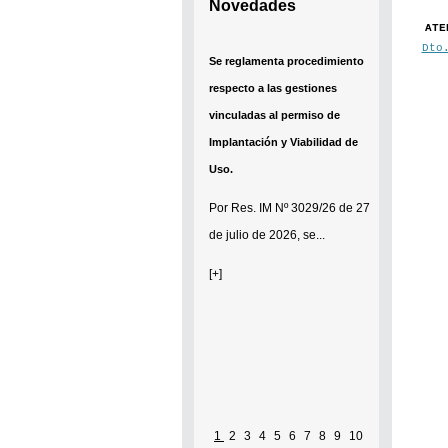
Novedades
ATE
Dto
Se reglamenta procedimiento
respecto a las gestiones
vinculadas al permiso de
Implantación y Viabilidad de
Uso.
Por
Res. IM Nº 3029/26
de 27
de julio de 2026, se...
[+]
1
2
3
4
5
6
7
8
9
10