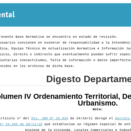
Normativa
Departamental
resente Base Normativa se encuentra en estado de revisión.
usuarios convienen en exonerar de responsabilidad a la Intendenc
dica, Equipo Técnico de Actualización Normativa e Información Ju
uicio, directo o indirecto que eventualmente puedan sufrir espec
luntarias inexactitudes, falta de información o datos imperfecto
enidos en los archivos de dicha base.
Digesto Departame
lumen IV Ordenamiento Territorial, De
Urbanismo.
Nota:
artículo 1º del
Dto. JDM Nº 33.934
de 24/10/11 derogó el
Decreto
Nº 33.583 de 08/11/10
que establecían un régimen especial de ent
Higiene de la Vivienda, Locales Comerciales e Indus