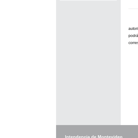
autor
podrá
corre
Intendencia de Montevideo