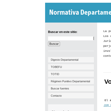
La p
Buscar en este sitio:
Los 
Buscar
Jurí
en
este
perj
sitio:
invo
cont
Digesto Departamental
TOBEFU
TOTID
Vo
Régimen Punitivo Departamental
Buscar fuentes
Contacto
El 
JDM 