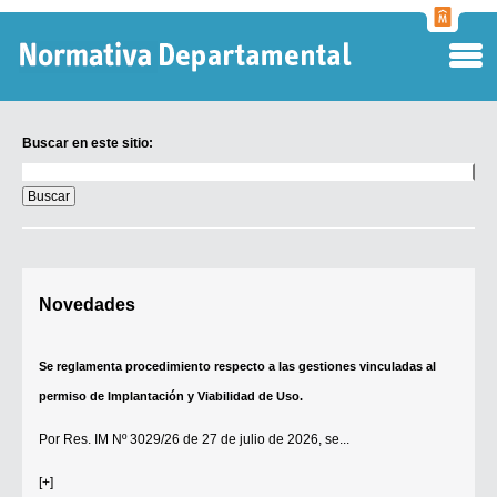
Normati
Departa
Buscar en este sitio:
Buscar
en
este
sitio:
Digesto Departamental
Novedades
TOBEFU
TOTID
Se reglamenta procedimiento respecto a las gestiones vinculadas al
Régimen Punitivo Departamental
permiso de Implantación y Viabilidad de Uso.
Buscar fuentes
Por
Res. IM Nº 3029/26
de 27 de julio de 2026, se...
Contacto
[+]