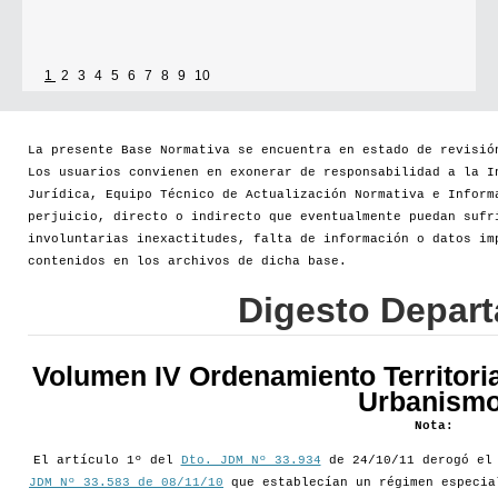
1
2
3
4
5
6
7
8
9
10
La presente Base Normativa se encuentra en estado de revisió
Los usuarios convienen en exonerar de responsabilidad a la I
Jurídica, Equipo Técnico de Actualización Normativa e Inform
perjuicio, directo o indirecto que eventualmente puedan sufr
involuntarias inexactitudes, falta de información o datos im
contenidos en los archivos de dicha base.
Digesto Depar
Volumen IV Ordenamiento Territoria
Urbanismo
Nota:
El artículo 1º del
Dto. JDM Nº 33.934
de 24/10/11 derogó e
JDM Nº 33.583 de 08/11/10
que establecían un régimen especia