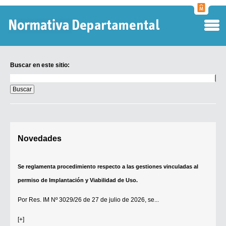
Normati
Departa
Buscar en este sitio:
Buscar
en
este
sitio:
Digesto Departamental
Novedades
TOBEFU
TOTID
Se reglamenta procedimiento respecto a las gestiones vinculadas al
Régimen Punitivo Departamental
permiso de Implantación y Viabilidad de Uso.
Buscar fuentes
Por
Res. IM Nº 3029/26
de 27 de julio de 2026, se...
Contacto
[+]