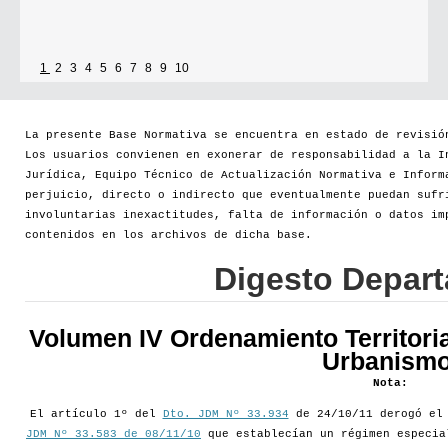
1
2
3
4
5
6
7
8
9
10
La presente Base Normativa se encuentra en estado de revisió
Los usuarios convienen en exonerar de responsabilidad a la I
Jurídica, Equipo Técnico de Actualización Normativa e Inform
perjuicio, directo o indirecto que eventualmente puedan sufr
involuntarias inexactitudes, falta de información o datos im
contenidos en los archivos de dicha base.
Digesto Depar
Volumen IV Ordenamiento Territoria
Urbanismo
Nota:
El artículo 1º del
Dto. JDM Nº 33.934
de 24/10/11 derogó e
JDM Nº 33.583 de 08/11/10
que establecían un régimen especia