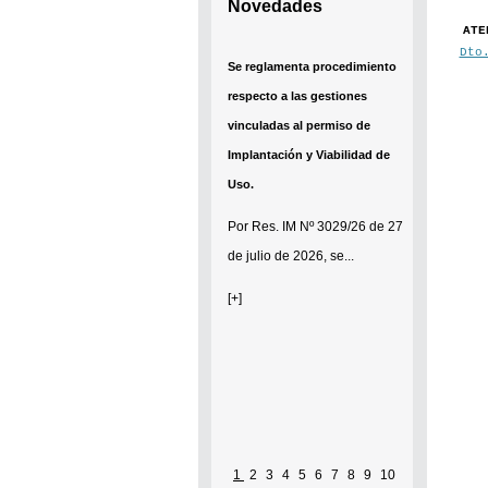
Novedades
ATE
Dto
Se reglamenta procedimiento
respecto a las gestiones
vinculadas al permiso de
Implantación y Viabilidad de
Uso.
Por
Res. IM Nº 3029/26
de 27
de julio de 2026, se...
[+]
1
2
3
4
5
6
7
8
9
10