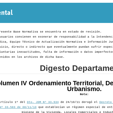
Normativa
Departamental
resente Base Normativa se encuentra en estado de revisión.
usuarios convienen en exonerar de responsabilidad a la Intendenc
dica, Equipo Técnico de Actualización Normativa e Información Ju
uicio, directo o indirecto que eventualmente puedan sufrir espec
luntarias inexactitudes, falta de información o datos imperfecto
enidos en los archivos de dicha base.
Digesto Departame
lumen IV Ordenamiento Territorial, De
Urbanismo.
Nota:
artículo 1º del
Dto. JDM Nº 33.934
de 24/10/11 derogó el
Decreto
Nº 33.583 de 08/11/10
que establecían un régimen especial de ent
Higiene de la Vivienda, Locales Comerciales e Indus