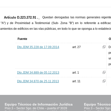
Artículo D.223.272.91 ._
Quedan derogadas las normas generales vigentes
"A") y de Proximidad a Testimonial (Sub- Zona "B") en lo referente a edificaci
amientos de edificios en las vías públicas, en todo lo que se oponga a lo establec
Fuente
O
Dto.JDM 35.228 de 17.09.2014
art. 27
D
p
v
p
Dto.JDM 34.889 de 05.12.2013
art. 1
Dto.JDM 34.870 de 25.11.2013
art. 11
Equipo Técnico de Información Jurídica
Equipo Técnico
Piso 3 – Sector Sgo. de Chile – puerta nº 3028
Piso 3 – Sector Sgo