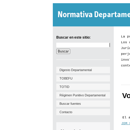
La p
Buscar en este sitio:
Los 
Buscar
Jurí
en
este
perj
sitio:
invo
cont
Digesto Departamental
TOBEFU
TOTID
Vo
Régimen Punitivo Departamental
Buscar fuentes
Contacto
El 
JDM 