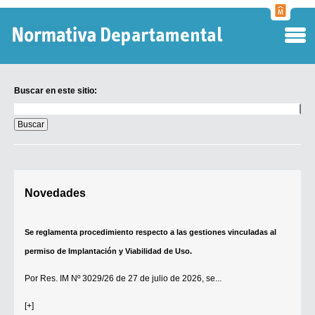
Normati
Departa
Buscar en este sitio:
Buscar
en
este
sitio:
Digesto Departamental
Novedades
TOBEFU
TOTID
Se reglamenta procedimiento respecto a las gestiones vinculadas al
Régimen Punitivo Departamental
permiso de Implantación y Viabilidad de Uso.
Buscar fuentes
Por
Res. IM Nº 3029/26
de 27 de julio de 2026, se...
Contacto
[+]