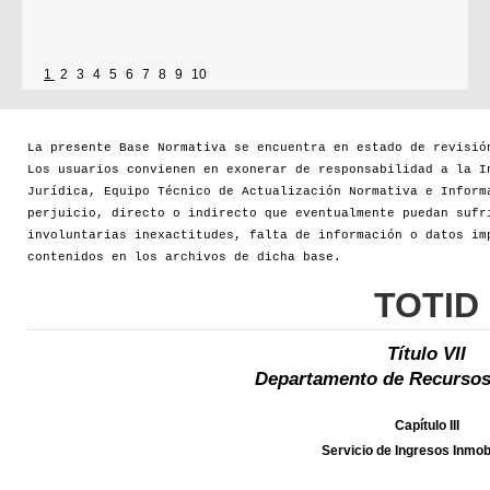
1
2
3
4
5
6
7
8
9
10
La presente Base Normativa se encuentra en estado de revisió
Los usuarios convienen en exonerar de responsabilidad a la I
Jurídica, Equipo Técnico de Actualización Normativa e Inform
perjuicio, directo o indirecto que eventualmente puedan sufr
involuntarias inexactitudes, falta de información o datos im
contenidos en los archivos de dicha base.
TOTID
Título VII
Departamento de Recursos
Capítulo III
Servicio de Ingresos Inmobi