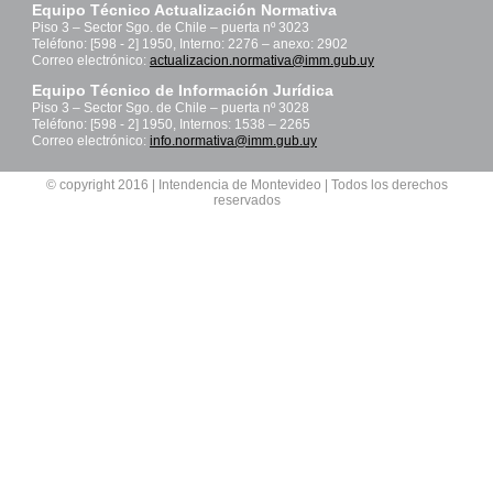
Equipo Técnico Actualización Normativa
Piso 3 – Sector Sgo. de Chile – puerta nº 3023
Teléfono: [598 - 2] 1950, Interno: 2276 – anexo: 2902
Correo electrónico:
actualizacion.normativa@imm.gub.uy
Equipo Técnico de Información Jurídica
Piso 3 – Sector Sgo. de Chile – puerta nº 3028
Teléfono: [598 - 2] 1950, Internos: 1538 – 2265
Correo electrónico:
info.normativa@imm.gub.uy
© copyright 2016 | Intendencia de Montevideo | Todos los derechos
reservados