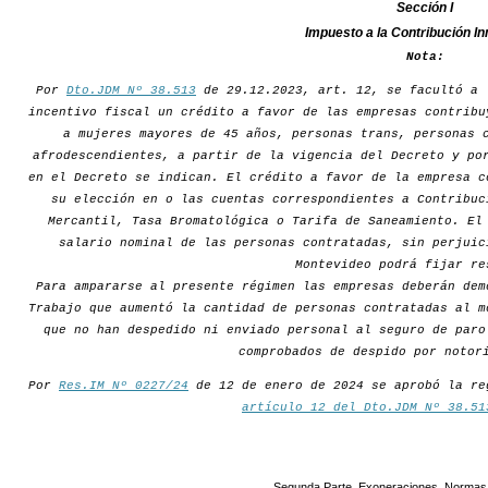
Sección I
Impuesto a la Contribución In
Nota:
Por
Dto.JDM Nº 38.513
de 29.12.2023, art. 12, se facultó a 
incentivo fiscal un crédito a favor de las empresas contribu
a mujeres mayores de 45 años, personas trans, personas 
afrodescendientes, a partir de la vigencia del Decreto y po
en el Decreto se indican. El crédito a favor de la empresa c
su elección en o las cuentas correspondientes a Contribuc
Mercantil, Tasa Bromatológica o Tarifa de Saneamiento. El
salario nominal de las personas contratadas, sin perjuic
Montevideo podrá fijar re
Para ampararse al presente régimen las empresas deberán dem
Trabajo que aumentó la cantidad de personas contratadas al m
que no han despedido ni enviado personal al seguro de paro
comprobados de despido por notor
Por
Res.IM Nº 0227/24
de 12 de enero de 2024 se aprobó la re
artículo 12 del Dto.JDM Nº 38.51
Segunda Parte. Exoneraciones. Normas