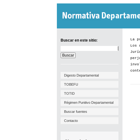
La p
Buscar en este sitio:
Los 
Buscar
Jurí
en
este
perj
sitio:
invo
cont
Digesto Departamental
TOBEFU
TOTID
Régimen Punitivo Departamental
Buscar fuentes
Contacto