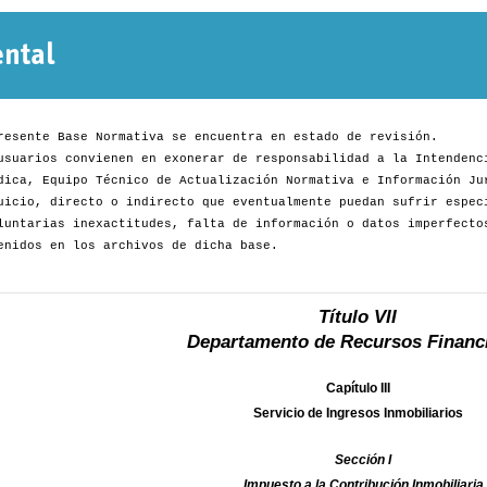
Normativa
Departamental
resente Base Normativa se encuentra en estado de revisión.
usuarios convienen en exonerar de responsabilidad a la Intendenc
dica, Equipo Técnico de Actualización Normativa e Información Ju
uicio, directo o indirecto que eventualmente puedan sufrir espec
luntarias inexactitudes, falta de información o datos imperfecto
enidos en los archivos de dicha base.
Título VII
Departamento de Recursos Financ
Capítulo III
Servicio de Ingresos Inmobiliarios
Sección I
Impuesto a la Contribución Inmobiliaria