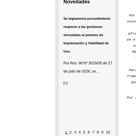
Novedades
Po
Se reglamenta procedimiento
ince
respecto a las gestiones
afr
vinculadas al permiso de
en e
Implantación y Viabilidad de
s
Uso.
M
Por
Res. IM Nº 3029/26
de 27
Par
de julio de 2026, se...
Trab
qu
[+]
Por
1
2
3
4
5
6
7
8
9
10