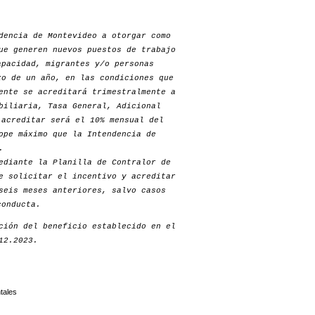
dencia de Montevideo a otorgar como
ue generen nuevos puestos de trabajo
apacidad, migrantes y/o personas
zo de un año, en las condiciones que
ente se acreditará trimestralmente a
biliaria, Tasa General, Adicional
 acreditar será el 10% mensual del
ope máximo que la Intendencia de
.
ediante la Planilla de Contralor de
e solicitar el incentivo y acreditar
seis meses anteriores, salvo casos
conducta.
ción del beneficio establecido en el
12.2023.
tales