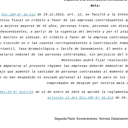
Nota:
r
Dto.JDM Nº 38.513
de 29.12.2023, art. 12, se facultó a la Inten
ntivo fiscal un crédito a favor de las empresas contribuyentes q
a mujeres mayores de 45 años, personas trans, personas con disc
odescendientes, a partir de la vigencia del Decreto y por el pla
l Decreto se indican. El crédito a favor de la empresa contribuy
u elección en o las cuentas correspondientes a Contribución Inmo
ercantil, Tasa Bromatológica o Tarifa de Saneamiento. El monto a
salario nominal de las personas contratadas, sin perjuicio del t
Montevideo podrá fijar resolución
a ampararse al presente régimen las empresas deberán demostrar m
ajo que aumentó la cantidad de personas contratadas al momento d
e no han despedido ni enviado personal al seguro de paro en los 
comprobados de despido por notoria mala 
Res.IM Nº 0227/24
de 12 de enero de 2024 se aprobó la reglamenta
artículo 12 del Dto.JDM Nº 38.513
de 29.
Segunda Parte. Exoneraciones. Normas Departamen