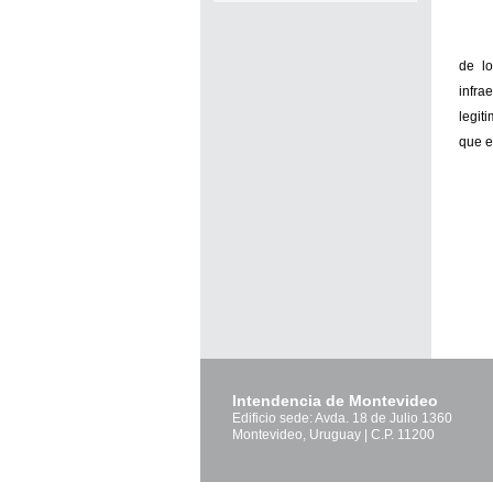
de lo
infra
legit
que e
Intendencia de Montevideo
Edificio sede: Avda. 18 de Julio 1360
Montevideo, Uruguay | C.P. 11200