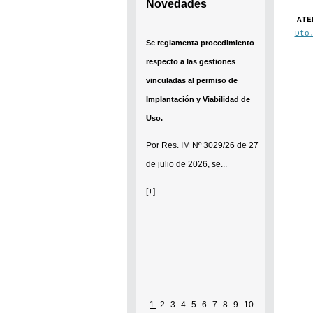
Novedades
ATE
Dto
Se reglamenta procedimiento
respecto a las gestiones
vinculadas al permiso de
Implantación y Viabilidad de
Uso.
Por
Res. IM Nº 3029/26
de 27
de julio de 2026, se...
[+]
1
2
3
4
5
6
7
8
9
10