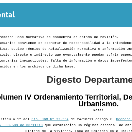
Normativa
Departamental
resente Base Normativa se encuentra en estado de revisión.
usuarios convienen en exonerar de responsabilidad a la Intendenc
dica, Equipo Técnico de Actualización Normativa e Información Ju
uicio, directo o indirecto que eventualmente puedan sufrir espec
luntarias inexactitudes, falta de información o datos imperfecto
enidos en los archivos de dicha base.
Digesto Departame
lumen IV Ordenamiento Territorial, De
Urbanismo.
Nota:
artículo 1º del
Dto. JDM Nº 33.934
de 24/10/11 derogó el
Decreto
Nº 33.583 de 08/11/10
que establecían un régimen especial de ent
Higiene de la Vivienda, Locales Comerciales e Indus