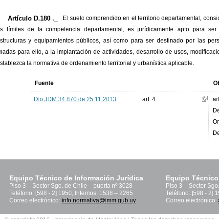
Artículo D.180 ._
El suelo comprendido en el territorio departamental, cons
s límites de la competencia departamental, es jurídicamente apto para ser
estructuras y equipamientos públicos, así como para ser destinado por las pers
imadas para ello, a la implantación de actividades, desarrollo de usos, modificaci
stablezca la normativa de ordenamiento territorial y urbanística aplicable.
Fuente
O
Dto.JDM 34.870 de 25.11.2013
art. 4
ar
De
Or
De
Equipo Técnico de Información Jurídica
Equipo Técnico
Piso 3 – Sector Sgo. de Chile – puerta nº 3028
Piso 3 – Sector Sgo
Teléfono: [598 - 2] 1950, Internos: 1538 – 2265
Teléfono: [598 - 2] 
Correo electrónico:
info.normativa@imm.gub.uy
Correo electrónico: