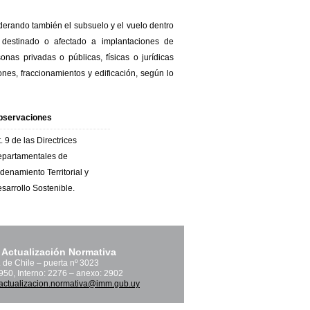
iderando también el subsuelo y el vuelo dentro
 destinado o afectado a implantaciones de
onas privadas o públicas, físicas o jurídicas
ones, fraccionamientos y edificación, según lo
bservaciones
t. 9 de las Directrices
partamentales de
denamiento Territorial y
sarrollo Sostenible.
 Actualización Normativa
. de Chile – puerta nº 3023
1950, Interno: 2276 – anexo: 2902
actualizacion.normativa@imm.gub.uy