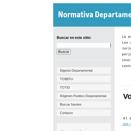
La p
Buscar en este sitio:
Los 
Buscar
Jurí
en
este
perj
sitio:
invo
cont
Digesto Departamental
TOBEFU
TOTID
Vo
Régimen Punitivo Departamental
Buscar fuentes
Contacto
El 
JDM 