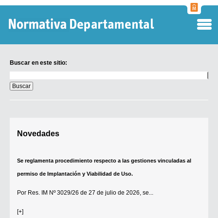
Normati
Departa
Buscar en este sitio:
Buscar
en
este
sitio:
Digesto Departamental
Novedades
TOBEFU
TOTID
Se reglamenta procedimiento respecto a las gestiones vinculadas al
Régimen Punitivo Departamental
permiso de Implantación y Viabilidad de Uso.
Buscar fuentes
Por
Res. IM Nº 3029/26
de 27 de julio de 2026, se...
Contacto
[+]