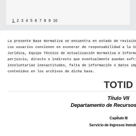
1
2
3
4
5
6
7
8
9
10
La presente Base Normativa se encuentra en estado de revisió
Los usuarios convienen en exonerar de responsabilidad a la I
Jurídica, Equipo Técnico de Actualización Normativa e Inform
perjuicio, directo o indirecto que eventualmente puedan sufr
involuntarias inexactitudes, falta de información o datos im
contenidos en los archivos de dicha base.
TOTID
Título VII
Departamento de Recursos
Capítulo III
Servicio de Ingresos Inmobi