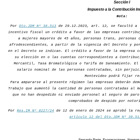
Sección I
Impuesto a la Contribución In
Nota:
Por
Dto.JDM Nº 38.513
de 29.12.2023, art. 12, se facultó a 
incentivo fiscal un crédito a favor de las empresas contribu
a mujeres mayores de 45 años, personas trans, personas 
afrodescendientes, a partir de la vigencia del Decreto y po
en el Decreto se indican. El crédito a favor de la empresa c
su elección en o las cuentas correspondientes a Contribuc
Mercantil, Tasa Bromatológica o Tarifa de Saneamiento. El
salario nominal de las personas contratadas, sin perjuic
Montevideo podrá fijar re
Para ampararse al presente régimen las empresas deberán dem
Trabajo que aumentó la cantidad de personas contratadas al m
que no han despedido ni enviado personal al seguro de paro
comprobados de despido por notor
Por
Res.IM Nº 0227/24
de 12 de enero de 2024 se aprobó la re
artículo 12 del Dto.JDM Nº 38.51
Segunda Parte. Exoneraciones. Normas