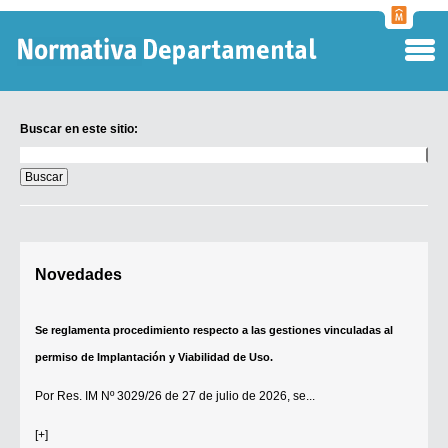
Normati
Departa
Buscar en este sitio:
Buscar
en
este
sitio:
Digesto Departamental
Novedades
TOBEFU
TOTID
Se reglamenta procedimiento respecto a las gestiones vinculadas al
Régimen Punitivo Departamental
permiso de Implantación y Viabilidad de Uso.
Buscar fuentes
Por
Res. IM Nº 3029/26
de 27 de julio de 2026, se...
Contacto
[+]