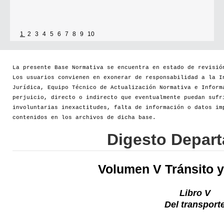
1
2
3
4
5
6
7
8
9
10
La presente Base Normativa se encuentra en estado de revisió
Los usuarios convienen en exonerar de responsabilidad a la I
Jurídica, Equipo Técnico de Actualización Normativa e Inform
perjuicio, directo o indirecto que eventualmente puedan sufr
involuntarias inexactitudes, falta de información o datos im
contenidos en los archivos de dicha base.
Digesto Depar
Volumen V Tránsito y
Libro V
Del transport