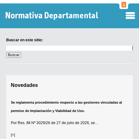
Normati
Departa
Buscar en este sitio:
Buscar
en
este
sitio:
Digesto Departamental
Novedades
TOBEFU
TOTID
Se reglamenta procedimiento respecto a las gestiones vinculadas al
Régimen Punitivo Departamental
permiso de Implantación y Viabilidad de Uso.
Buscar fuentes
Por
Res. IM Nº 3029/26
de 27 de julio de 2026, se...
Contacto
[+]