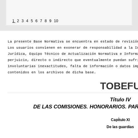
1
2
3
4
5
6
7
8
9
10
La presente Base Normativa se encuentra en estado de revisió
Los usuarios convienen en exonerar de responsabilidad a la I
Jurídica, Equipo Técnico de Actualización Normativa e Inform
perjuicio, directo o indirecto que eventualmente puedan sufr
involuntarias inexactitudes, falta de información o datos im
contenidos en los archivos de dicha base.
TOBEF
Título IV
DE LAS COMISIONES. HONORARIOS. PAR
Capítulo XI
De las guardias