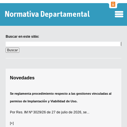
Normati
Departa
Buscar en este sitio:
Buscar
en
este
sitio:
Digesto Departamental
Novedades
TOBEFU
TOTID
Se reglamenta procedimiento respecto a las gestiones vinculadas al
Régimen Punitivo Departamental
permiso de Implantación y Viabilidad de Uso.
Buscar fuentes
Por
Res. IM Nº 3029/26
de 27 de julio de 2026, se...
Contacto
[+]