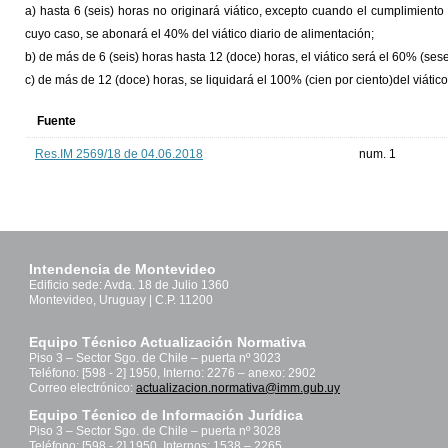
a) hasta 6 (seis) horas no originará viático, excepto cuando el cumplimien
cuyo caso, se abonará el 40% del viático diario de alimentación;
b) de más de 6 (seis) horas hasta 12 (doce) horas, el viático será el 60% (sese
c) de más de 12 (doce) horas, se liquidará el 100% (cien por ciento)del viático
Fuente
Res.IM 2569/18 de 04.06.2018
num. 1
Intendencia de Montevideo
Edificio sede: Avda. 18 de Julio 1360
Montevideo, Uruguay | C.P. 11200
Equipo Técnico Actualización Normativa
Piso 3 – Sector Sgo. de Chile – puerta nº 3023
Teléfono: [598 - 2] 1950, Interno: 2276 – anexo: 2902
Correo electrónico:
actualizacion.normativa@imm.gub.uy
Equipo Técnico de Información Jurídica
Piso 3 – Sector Sgo. de Chile – puerta nº 3028
Teléfono: [598 - 2] 1950, Internos: 1538 – 2265