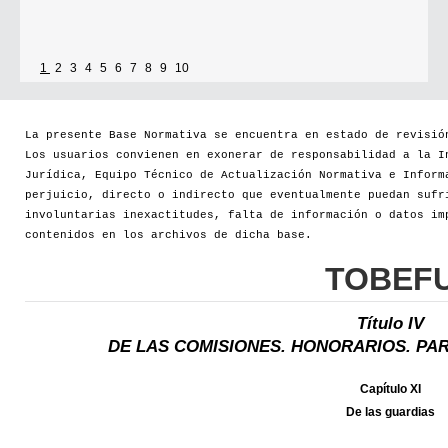
1
2
3
4
5
6
7
8
9
10
La presente Base Normativa se encuentra en estado de revisió
Los usuarios convienen en exonerar de responsabilidad a la I
Jurídica, Equipo Técnico de Actualización Normativa e Inform
perjuicio, directo o indirecto que eventualmente puedan sufr
involuntarias inexactitudes, falta de información o datos im
contenidos en los archivos de dicha base.
TOBEF
Título IV
DE LAS COMISIONES. HONORARIOS. PAR
Capítulo XI
De las guardias