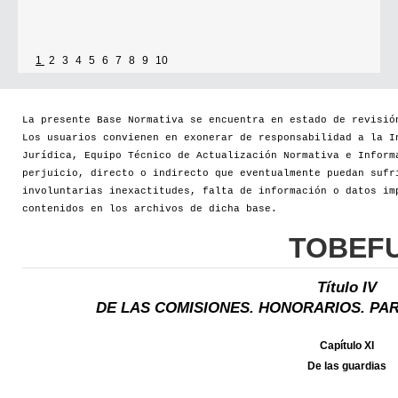
1
2
3
4
5
6
7
8
9
10
La presente Base Normativa se encuentra en estado de revisió
Los usuarios convienen en exonerar de responsabilidad a la I
Jurídica, Equipo Técnico de Actualización Normativa e Inform
perjuicio, directo o indirecto que eventualmente puedan sufr
involuntarias inexactitudes, falta de información o datos im
contenidos en los archivos de dicha base.
TOBEF
Título IV
DE LAS COMISIONES. HONORARIOS. PAR
Capítulo XI
De las guardias