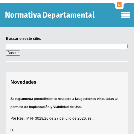
Normati
Departa
Buscar en este sitio:
Buscar
en
este
sitio:
Digesto Departamental
Novedades
TOBEFU
TOTID
Se reglamenta procedimiento respecto a las gestiones vinculadas al
Régimen Punitivo Departamental
permiso de Implantación y Viabilidad de Uso.
Buscar fuentes
Por
Res. IM Nº 3029/26
de 27 de julio de 2026, se...
Contacto
[+]