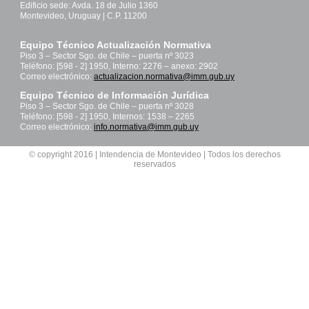
Edificio sede: Avda. 18 de Julio 1360
Montevideo, Uruguay | C.P. 11200
Equipo Técnico Actualización Normativa
Piso 3 – Sector Sgo. de Chile – puerta nº 3023
Teléfono: [598 - 2] 1950, Interno: 2276 – anexo: 2902
Correo electrónico:
actualizacion.normativa@imm.gub.uy
Equipo Técnico de Información Jurídica
Piso 3 – Sector Sgo. de Chile – puerta nº 3028
Teléfono: [598 - 2] 1950, Internos: 1538 – 2265
Correo electrónico:
info.normativa@imm.gub.uy
© copyright 2016 | Intendencia de Montevideo | Todos los derechos
reservados