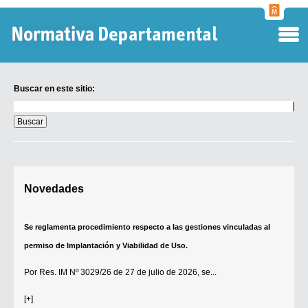
Normati
Departa
Buscar en este sitio:
Buscar
en
este
sitio:
Digesto Departamental
Novedades
TOBEFU
TOTID
Se reglamenta procedimiento respecto a las gestiones vinculadas al
Régimen Punitivo Departamental
permiso de Implantación y Viabilidad de Uso.
Buscar fuentes
Por
Res. IM Nº 3029/26
de 27 de julio de 2026, se...
Contacto
[+]