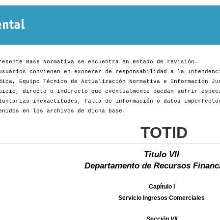
Normativa
Departamental
resente Base Normativa se encuentra en estado de revisión.
usuarios convienen en exonerar de responsabilidad a la Intendenc
dica, Equipo Técnico de Actualización Normativa e Información Ju
uicio, directo o indirecto que eventualmente puedan sufrir espec
luntarias inexactitudes, falta de información o datos imperfecto
enidos en los archivos de dicha base.
TOTID
Título VII
Departamento de Recursos Financ
Capítulo I
Servicio Ingresos Comerciales
Sección VII