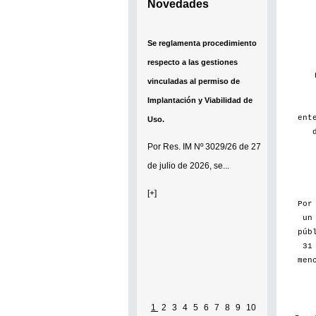
Novedades
Se reglamenta procedimiento
respecto a las gestiones
vinculadas al permiso de
Implantación y Viabilidad de
ent
Uso.
Por
Res. IM Nº 3029/26
de 27
de julio de 2026, se...
[+]
Po
un
púb
31
men
1
2
3
4
5
6
7
8
9
10