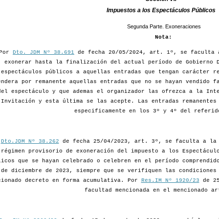
Impuestos a los Espectáculos Públicos
Segunda Parte. Exoneraciones
Nota:
Por
Dto. JDM Nº 38.691
de fecha 20/05/2024, art. 1º, se faculta 
exonerar hasta la finalización del actual período de Gobierno 
espectáculos públicos a aquellas entradas que tengan carácter r
endera por remanente aquellas entradas que no se hayan vendido f
del espectáculo y que ademas el organizador las ofrezca a la Int
Invitación y esta última se las acepte. Las entradas remanentes
especificamente en los 3º y 4º del referid
r
Dto.JDM Nº 38.262
de fecha 25/04/2023, art. 3º, se faculta a la 
 régimen provisorio de exoneración del impuesto a los Espectácul
licos que se hayan celebrado o celebren en el período comprendid
 de diciembre de 2023, siempre que se verifiquen las condiciones
cionado decreto en forma acumulativa. Por
Res.IM Nº 1920/23
de 25
facultad mencionada en el mencionado ar