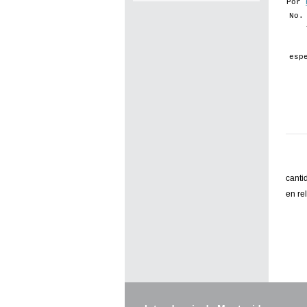
Por
No.
esp
canti
en re