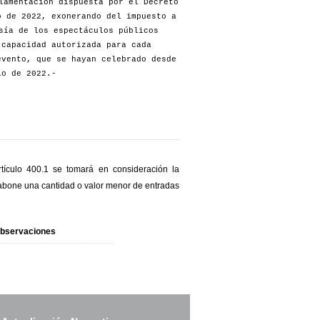
lamentación dispuesta por el Decreto
o de 2022, exonerando del impuesto a
sía de los espectáculos públicos
 capacidad autorizada para cada
evento, que se hayan celebrado desde
io de 2022.-
rtículo 400.1 se tomará en consideración la
 abone una cantidad o valor menor de entradas
bservaciones