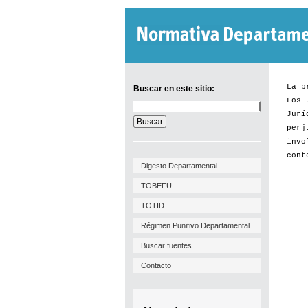
La p
Buscar en este sitio:
Los 
Buscar
Jurí
en
este
perj
sitio:
invo
cont
Digesto Departamental
TOBEFU
TOTID
Régimen Punitivo Departamental
Buscar fuentes
Contacto