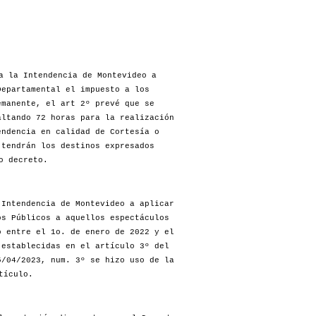
a la Intendencia de Montevideo a
Departamental el impuesto a los
emanente, el art 2º prevé que se
altando 72 horas para la realización
endencia en calidad de Cortesía o
 tendrán los destinos expresados
o decreto.
Intendencia de Montevideo a aplicar
os Públicos a aquellos espectáculos
o entre el 1o. de enero de 2022 y el
 establecidas en el artículo 3º del
/04/2023, num. 3º se hizo uso de la
tículo.