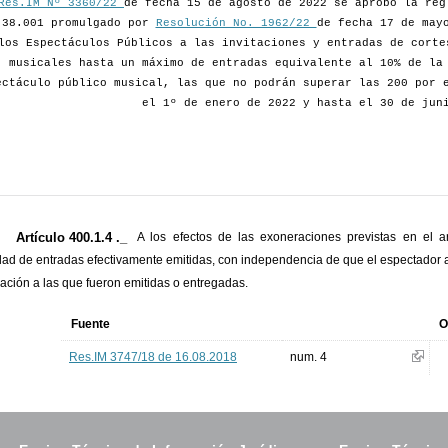
Res.IM Nº 3360/22
de fecha 15 de agosto de 2022 se aprobó la reg
 38.001 promulgado por
Resolución No. 1962/22
de fecha 17 de may
los Espectáculos Públicos a las invitaciones y entradas de corte
musicales hasta un máximo de entradas equivalente al 10% de la
ectáculo público musical, las que no podrán superar las 200 por 
el 1º de enero de 2022 y hasta el 30 de jun
Artículo 400.1.4 ._
A los efectos de las exoneraciones previstas en el a
dad de entradas efectivamente emitidas, con independencia de que el espectador
lación a las que fueron emitidas o entregadas.
Fuente
O
Res.IM 3747/18 de 16.08.2018
num. 4