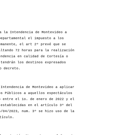
a la Intendencia de Montevideo a
Departamental el impuesto a los
emanente, el art 2º prevé que se
altando 72 horas para la realización
endencia en calidad de Cortesía o
 tendrán los destinos expresados
o decreto.
Intendencia de Montevideo a aplicar
os Públicos a aquellos espectáculos
o entre el 1o. de enero de 2022 y el
 establecidas en el artículo 3º del
/04/2023, num. 3º se hizo uso de la
tículo.