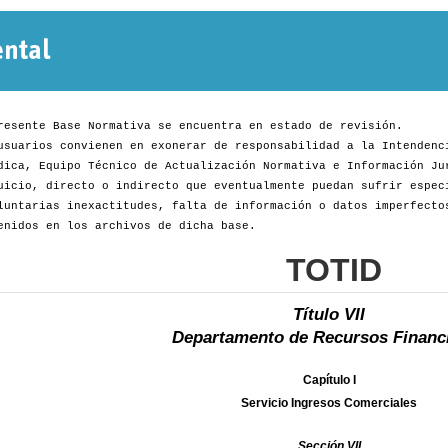
Normativa
Departamental
resente Base Normativa se encuentra en estado de revisión.
usuarios convienen en exonerar de responsabilidad a la Intendenc
dica, Equipo Técnico de Actualización Normativa e Información Ju
uicio, directo o indirecto que eventualmente puedan sufrir espec
luntarias inexactitudes, falta de información o datos imperfecto
enidos en los archivos de dicha base.
TOTID
Título VII
Departamento de Recursos Financ
Capítulo I
Servicio Ingresos Comerciales
Sección VII