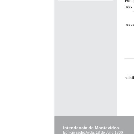
Por
No.
esp
solic
Intendencia de Montevideo
Edificio sede: Avda. 18 de Julio 1360