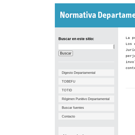
La p
Buscar en este sitio:
Los 
Buscar
Jurí
en
este
perj
sitio:
invo
cont
Digesto Departamental
TOBEFU
TOTID
Régimen Punitivo Departamental
Buscar fuentes
Contacto