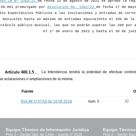
Res.IM Nº 3360/22
de fecha 15 de agosto de 2022 se aprobó la reg
 38.001 promulgado por
Resolución No. 1962/22
de fecha 17 de may
los Espectáculos Públicos a las invitaciones y entradas de corte
musicales hasta un máximo de entradas equivalente al 10% de la
ectáculo público musical, las que no podrán superar las 200 por 
el 1º de enero de 2022 y hasta el 30 de jun
Artículo 400.1.5 ._
La Intendencia tendrá la potestad de efectuar contro
itar aclaraciones o ampliaciones de la misma.
Fuente
O
Res.IM 3747/18 de 16.08.2018
num. 5
Equipo Técnico de Información Jurídica
Equipo Técnico
Piso 3 – Sector Sgo. de Chile – puerta nº 3028
Piso 3 – Sector Sgo