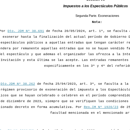
Impuestos a los Espectáculos Públicos
Segunda Parte. Exoneraciones
Nota:
Por
Dto. JDM Nº 38.691
de fecha 20/05/2024, art. 1º, se faculta 
exonerar hasta la finalización del actual período de Gobierno 
espectáculos públicos a aquellas entradas que tengan carácter r
endera por remanente aquellas entradas que no se hayan vendido f
del espectáculo y que ademas el organizador las ofrezca a la Int
Invitación y esta última se las acepte. Las entradas remanentes
especificamente en los 3º y 4º del referid
r
Dto.JDM Nº 38.262
de fecha 25/04/2023, art. 3º, se faculta a la 
 régimen provisorio de exoneración del impuesto a los Espectácul
licos que se hayan celebrado o celebren en el período comprendid
 de diciembre de 2023, siempre que se verifiquen las condiciones
cionado decreto en forma acumulativa. Por
Res.IM Nº 1920/23
de 25
facultad mencionada en el mencionado ar