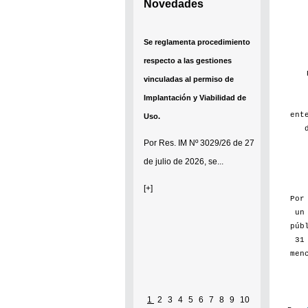
Novedades
Se reglamenta procedimiento
respecto a las gestiones
vinculadas al permiso de
Implantación y Viabilidad de
ent
Uso.
Por
Res. IM Nº 3029/26
de 27
de julio de 2026, se...
[+]
Po
un
púb
31
men
1
2
3
4
5
6
7
8
9
10