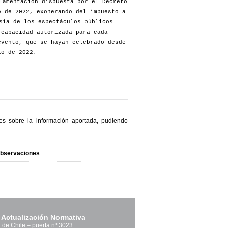
lamentación dispuesta por el Decreto
o de 2022, exonerando del impuesto a
sía de los espectáculos públicos
 capacidad autorizada para cada
evento, que se hayan celebrado desde
io de 2022.-
les sobre la información aportada, pudiendo
bservaciones
 Actualización Normativa
. de Chile – puerta nº 3023