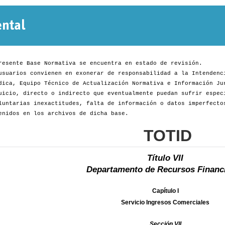
Normativa
Departamental
resente Base Normativa se encuentra en estado de revisión.
usuarios convienen en exonerar de responsabilidad a la Intendenc
dica, Equipo Técnico de Actualización Normativa e Información Ju
uicio, directo o indirecto que eventualmente puedan sufrir espec
luntarias inexactitudes, falta de información o datos imperfecto
enidos en los archivos de dicha base.
TOTID
Título VII
Departamento de Recursos Financ
Capítulo I
Servicio Ingresos Comerciales
Sección VII