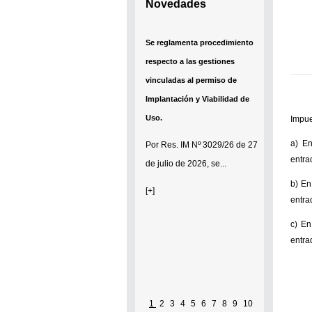
Novedades
Se reglamenta procedimiento
respecto a las gestiones
vinculadas al permiso de
Implantación y Viabilidad de
Uso.
Impue
a) En
Por
Res. IM Nº 3029/26
de 27
entra
de julio de 2026, se...
b) En
[+]
entra
c) En
entra
1
2
3
4
5
6
7
8
9
10