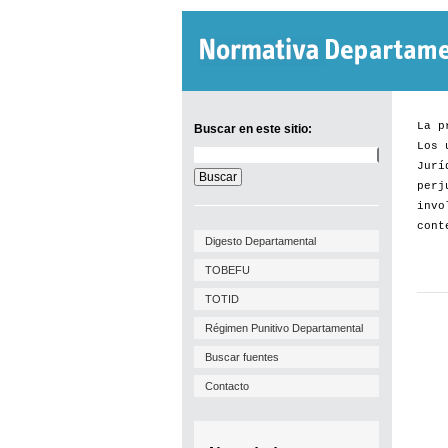
La p
Buscar en este sitio:
Los 
Buscar
Jurí
en
este
perj
sitio:
invo
cont
Digesto Departamental
TOBEFU
TOTID
Régimen Punitivo Departamental
Buscar fuentes
Contacto