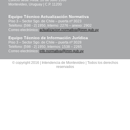
Edificio sede: Avda. 18 de Julio 1360
Montevideo, Uruguay | C.P. 11200
Equipo Técnico Actualización Normativa
Piso 3 – Sector Sgo. de Chile – puerta nº 3023
Teléfono: [598 - 2] 1950, Interno: 2276 – anexo: 2902
Correo electrónico:
actualizacion.normativa@imm.gub.uy
Equipo Técnico de Información Jurídica
Piso 3 – Sector Sgo. de Chile – puerta nº 3028
Teléfono: [598 - 2] 1950, Internos: 1538 – 2265
Correo electrónico:
info.normativa@imm.gub.uy
© copyright 2016 | Intendencia de Montevideo | Todos los derechos
reservados