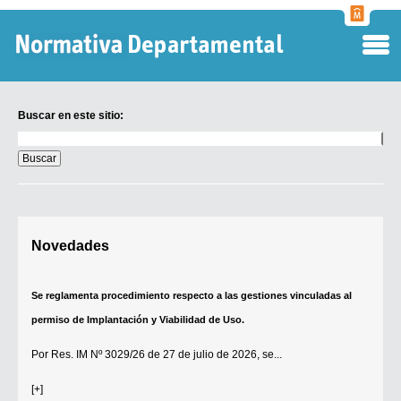
Normati
Departa
Buscar en este sitio:
Buscar
en
este
sitio:
Digesto Departamental
Novedades
TOBEFU
TOTID
Se reglamenta procedimiento respecto a las gestiones vinculadas al
Régimen Punitivo Departamental
permiso de Implantación y Viabilidad de Uso.
Buscar fuentes
Por
Res. IM Nº 3029/26
de 27 de julio de 2026, se...
Contacto
[+]