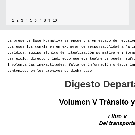
1
2
3
4
5
6
7
8
9
10
La presente Base Normativa se encuentra en estado de revisió
Los usuarios convienen en exonerar de responsabilidad a la I
Jurídica, Equipo Técnico de Actualización Normativa e Inform
perjuicio, directo o indirecto que eventualmente puedan sufr
involuntarias inexactitudes, falta de información o datos im
contenidos en los archivos de dicha base.
Digesto Depar
Volumen V Tránsito y
Libro V
Del transport