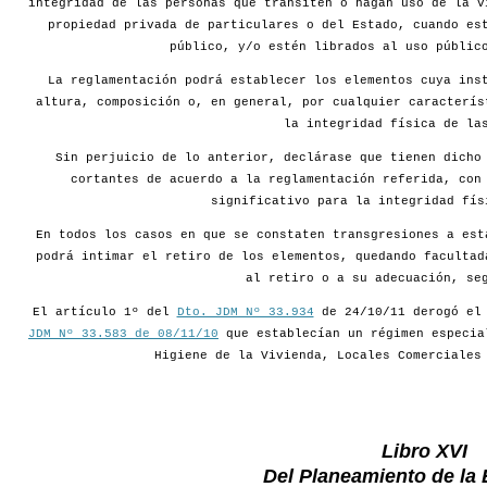
integridad de las personas que transiten o hagan uso de la v
propiedad privada de particulares o del Estado, cuando es
público, y/o estén librados al uso públic
La reglamentación podrá establecer los elementos cuya ins
altura, composición o, en general, por cualquier caracterís
la integridad física de la
Sin perjuicio de lo anterior, declárase que tienen dicho
cortantes de acuerdo a la reglamentación referida, con
significativo para la integridad fís
En todos los casos en que se constaten transgresiones a est
podrá intimar el retiro de los elementos, quedando facultad
al retiro o a su adecuación, se
El artículo 1º del
Dto. JDM Nº 33.934
de 24/10/11 derogó e
JDM Nº 33.583 de 08/11/10
que establecían un régimen especia
Higiene de la Vivienda, Locales Comerciales
Libro XVI
Del Planeamiento de la 