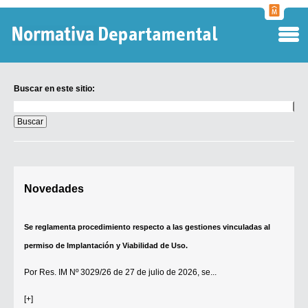
Normati
Departa
Buscar en este sitio:
Buscar
en
este
sitio:
Digesto Departamental
Novedades
TOBEFU
TOTID
Se reglamenta procedimiento respecto a las gestiones vinculadas al
Régimen Punitivo Departamental
permiso de Implantación y Viabilidad de Uso.
Buscar fuentes
Por
Res. IM Nº 3029/26
de 27 de julio de 2026, se...
Contacto
[+]