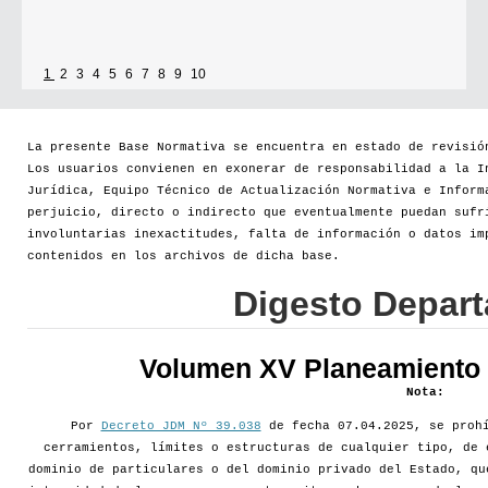
1
2
3
4
5
6
7
8
9
10
La presente Base Normativa se encuentra en estado de revisió
Los usuarios convienen en exonerar de responsabilidad a la I
Jurídica, Equipo Técnico de Actualización Normativa e Inform
perjuicio, directo o indirecto que eventualmente puedan sufr
involuntarias inexactitudes, falta de información o datos im
contenidos en los archivos de dicha base.
Digesto Depar
Volumen XV Planeamiento d
Nota:
Por
Decreto JDM Nº 39.038
de fecha 07.04.2025, se prohí
cerramientos, límites o estructuras de cualquier tipo, de 
dominio de particulares o del dominio privado del Estado, qu