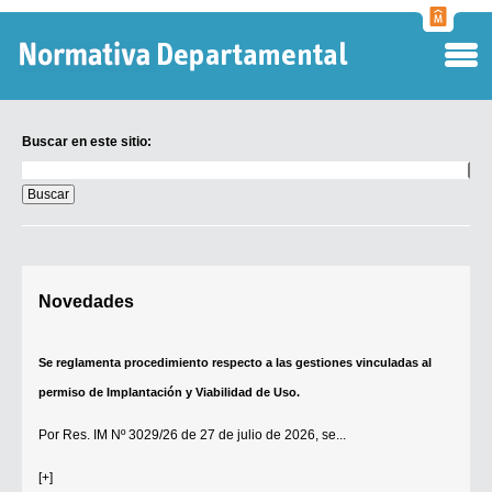
Normati
Departa
Buscar en este sitio:
Buscar
en
este
sitio:
Digesto Departamental
Novedades
TOBEFU
TOTID
Se reglamenta procedimiento respecto a las gestiones vinculadas al
Régimen Punitivo Departamental
permiso de Implantación y Viabilidad de Uso.
Buscar fuentes
Por
Res. IM Nº 3029/26
de 27 de julio de 2026, se...
Contacto
[+]