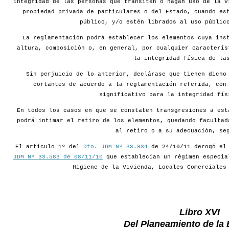
integridad de las personas que transiten o hagan uso de la v
propiedad privada de particulares o del Estado, cuando es
público, y/o estén librados al uso públic
La reglamentación podrá establecer los elementos cuya ins
altura, composición o, en general, por cualquier caracterís
la integridad física de la
Sin perjuicio de lo anterior, declárase que tienen dicho
cortantes de acuerdo a la reglamentación referida, con
significativo para la integridad fís
En todos los casos en que se constaten transgresiones a est
podrá intimar el retiro de los elementos, quedando facultad
al retiro o a su adecuación, se
El artículo 1º del
Dto. JDM Nº 33.934
de 24/10/11 derogó e
JDM Nº 33.583 de 08/11/10
que establecían un régimen especia
Higiene de la Vivienda, Locales Comerciales
Libro XVI
Del Planeamiento de la 