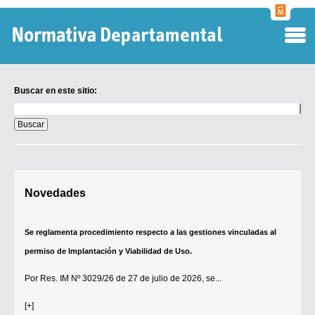
Normati
Departa
Buscar en este sitio:
Buscar
en
este
sitio:
Digesto Departamental
Novedades
TOBEFU
TOTID
Se reglamenta procedimiento respecto a las gestiones vinculadas al
Régimen Punitivo Departamental
permiso de Implantación y Viabilidad de Uso.
Buscar fuentes
Por
Res. IM Nº 3029/26
de 27 de julio de 2026, se...
Contacto
[+]