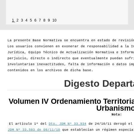
1
2
3
4
5
6
7
8
9
10
La presente Base Normativa se encuentra en estado de revisió
Los usuarios convienen en exonerar de responsabilidad a la I
Jurídica, Equipo Técnico de Actualización Normativa e Inform
perjuicio, directo o indirecto que eventualmente puedan sufr
involuntarias inexactitudes, falta de información o datos im
contenidos en los archivos de dicha base.
Digesto Depar
Volumen IV Ordenamiento Territoria
Urbanismo
Nota:
El artículo 1º del
Dto. JDM Nº 33.934
de 24/10/11 derogó e
JDM Nº 33.583 de 08/11/10
que establecían un régimen especia