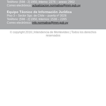
Teléfono: [598 - 2] 1950, Interno: 2276 – anexo: 2902
Correo electrónico:
actualizacion.normativa@imm.gub.uy
Equipo Técnico de Información Jurídica
Piso 3 – Sector Sgo. de Chile – puerta nº 3028
Teléfono: [598 - 2] 1950, Internos: 1538 – 2265
Correo electrónico:
info.normativa@imm.gub.uy
© copyright 2016 | Intendencia de Montevideo | Todos los derechos
reservados