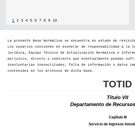
1
2
3
4
5
6
7
8
9
10
La presente Base Normativa se encuentra en estado de revisió
Los usuarios convienen en exonerar de responsabilidad a la I
Jurídica, Equipo Técnico de Actualización Normativa e Inform
perjuicio, directo o indirecto que eventualmente puedan sufr
involuntarias inexactitudes, falta de información o datos im
contenidos en los archivos de dicha base.
TOTID
Título VII
Departamento de Recursos
Capítulo III
Servicio de Ingresos Inmobi