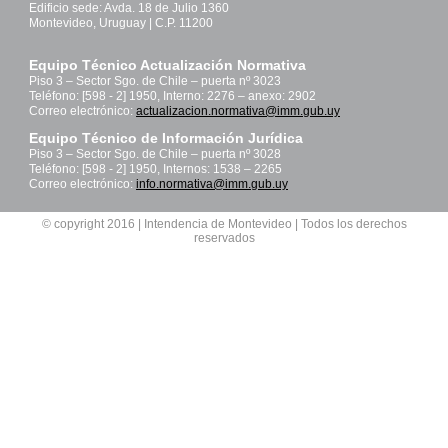
Edificio sede: Avda. 18 de Julio 1360
Montevideo, Uruguay | C.P. 11200
Equipo Técnico Actualización Normativa
Piso 3 – Sector Sgo. de Chile – puerta nº 3023
Teléfono: [598 - 2] 1950, Interno: 2276 – anexo: 2902
Correo electrónico:
actualizacion.normativa@imm.gub.uy
Equipo Técnico de Información Jurídica
Piso 3 – Sector Sgo. de Chile – puerta nº 3028
Teléfono: [598 - 2] 1950, Internos: 1538 – 2265
Correo electrónico:
info.normativa@imm.gub.uy
© copyright 2016 | Intendencia de Montevideo | Todos los derechos
reservados