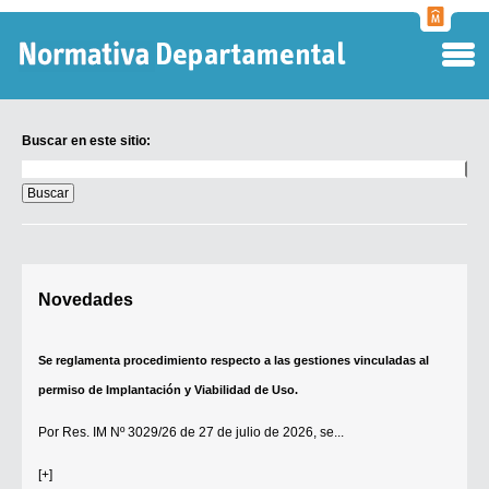
Normati
Departa
Buscar en este sitio:
Buscar
en
este
sitio:
Digesto Departamental
Novedades
TOBEFU
TOTID
Se reglamenta procedimiento respecto a las gestiones vinculadas al
Régimen Punitivo Departamental
permiso de Implantación y Viabilidad de Uso.
Buscar fuentes
Por
Res. IM Nº 3029/26
de 27 de julio de 2026, se...
Contacto
[+]